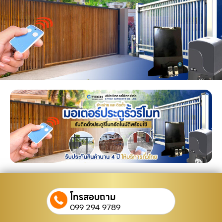
โทรสอบถาม
099 294 9789