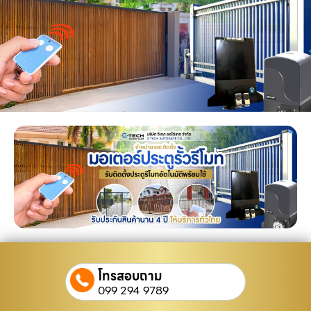
โทรสอบถาม
099 294 9789