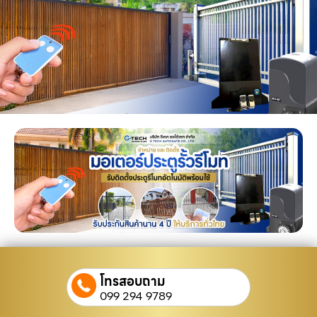
โทรสอบถาม
099 294 9789