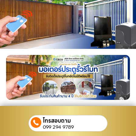
โทรสอบถาม
099 294 9789