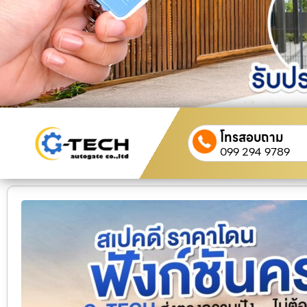
โทรสอบถาม
099 294 9789