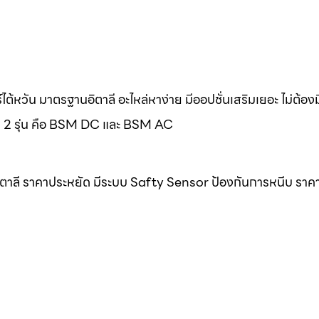
้หวัน มาตรฐานอิตาลี อะไหล่หาง่าย มีออปชั่นเสริมเยอะ ไม่ต้อง
มด 2 รุ่น คือ BSM DC และ BSM AC
ิตาลี ราคาประหยัด มีระบบ Safty Sensor ป้องกันการหนีบ ราค