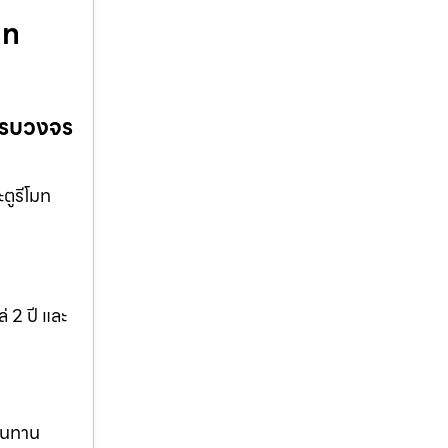
มท
 ครบวงจร
ตูรีโมท
 2 ปี และ
ทนทาน