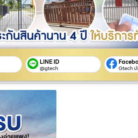
LINE ID
Faceb
@gtech
Gtech ปร