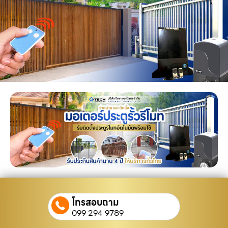
โทรสอบถาม
099 294 9789