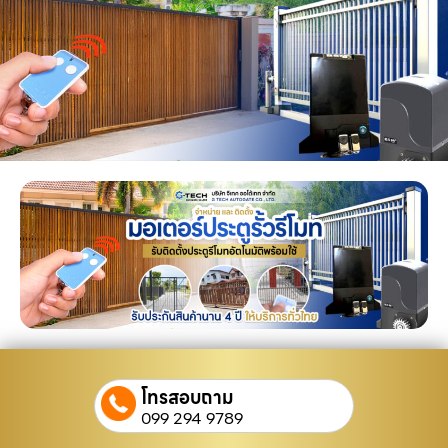
โทรสอบถาม
099 294 9789