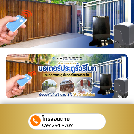
โทรสอบถาม
099 294 9789