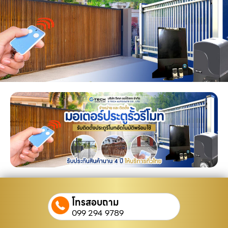
โทรสอบถาม
099 294 9789