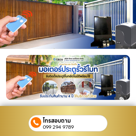
โทรสอบถาม
099 294 9789