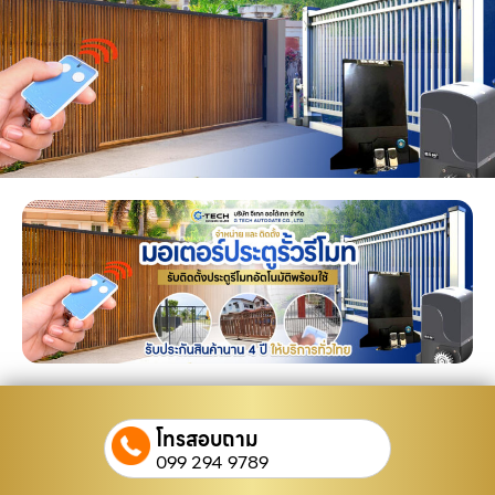
โทรสอบถาม
099 294 9789