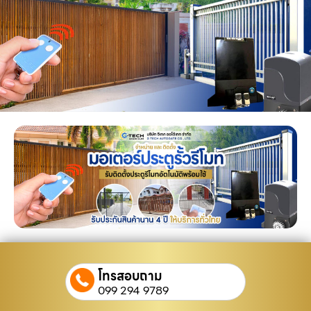
โทรสอบถาม
099 294 9789