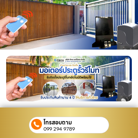
โทรสอบถาม
099 294 9789