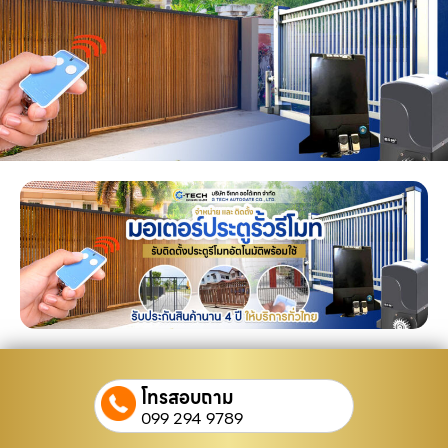
โทรสอบถาม
099 294 9789