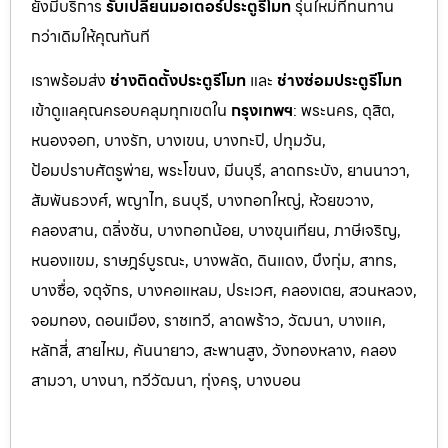
ยังมีบริการ
รับเปลี่ยนมอเตอร์ประตูรีโมท
รุ่นใหม่ที่ทนทาน
กว่าเดิมให้คุณทันที
เราพร้อมส่ง
ช่างติดตั้งประตูรีโมท
และ
ช่างซ่อมประตูรีโมท
เข้าดูแลคุณครอบคลุมทุกเขตใน
กรุงเทพฯ
: พระนคร, ดุสิต,
หนองจอก, บางรัก, บางเขน, บางกะปิ, ปทุมวัน,
ป้อมปราบศัตรูพ่าย, พระโขนง, มีนบุรี, ลาดกระบัง, ยานนาวา,
สัมพันธวงศ์, พญาไท, ธนบุรี, บางกอกใหญ่, ห้วยขวาง,
คลองสาน, ตลิ่งชัน, บางกอกน้อย, บางขุนเทียน, ภาษีเจริญ,
หนองแขม, ราษฎร์บูรณะ, บางพลัด, ดินแดง, บึงกุ่ม, สาทร,
บางซื่อ, จตุจักร, บางคอแหลม, ประเว
ศ, คลองเตย, สวนหลวง,
จอมทอง, ดอนเมือง, ราชเทวี, ลาดพร้าว, วัฒนา, บางแค,
หลักสี่, สายไหม, คันนายาว, สะพานสูง, วังทองหลาง, คลอง
สามวา, บางนา, ทวีวัฒนา, ทุ่งครุ, บางบอน