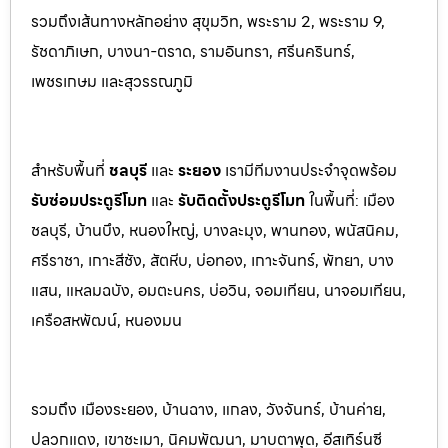
รวมถึงเส้นทางหลักอย่าง สุขุมวิท, พระราม 2, พระราม 9,
รัชดาภิเษก, บางนา-ตราด, รามอินทรา, ศรีนครินทร
์,
เพชรเกษม และสุวรรณภูมิ
สำหรับพื้นที่
ชลบุรี
และ
ระยอ
ง
เรามีทีมงานประจำจุดพร้อม
รับซ่อมประตูรีโมท
และ
รับติดตั้งป
ระตูรีโมท
ในพื้นที่:
เมือง
ชลบุรี, บ้านบึง, หนองใหญ่, บางละมุง, พานท
อง, พนัสนิค
ม,
ศรีราชา, เกาะสีชัง, สัตหีบ, บ่อทอง, เกาะจันทร์, พัทยา, บาง
แสน, แหลมฉบัง, อมตะนคร, บ่อวิน, จอมเทียน, นาจอมเทียน,
เครือสหพัฒน์, หนองมน
รวมถึง เมืองระยอง, บ้านฉาง, แกลง, วังจันทร์, บ้านค่าย,
ปลวกแดง, เขาชะเมา, นิคมพัฒนา, มาบตาพุด, อีสเทิร์นซี