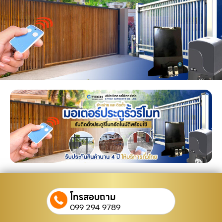
โทรสอบถาม
099 294 9789