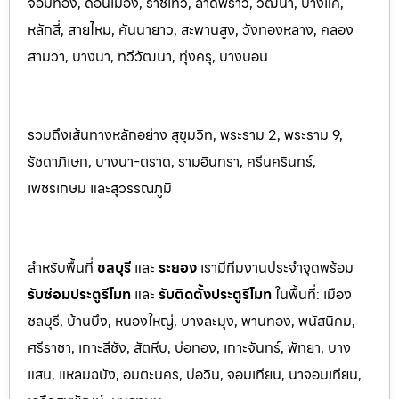
จอมทอง, ดอนเมือง, ราชเทวี, ลาดพร้าว, วัฒนา, บางแค,
หลักสี่, สายไหม, คันนายาว, สะพานสูง, วังทองหลาง, คลอง
สามวา, บางนา, ทวีวัฒนา, ทุ่งครุ, บางบอน
รวมถึงเส้นทางหลักอย่าง สุขุมวิท, พระราม 2, พระราม 9,
รัชดาภิเษก, บางนา-ตราด, รามอินทรา, ศรีนครินทร
์,
เพชรเกษม และสุวรรณภูมิ
สำหรับพื้นที่
ชลบุรี
และ
ระยอ
ง
เรามีทีมงานประจำจุดพร้อม
รับซ่อมประตูรีโมท
และ
รับติดตั้งป
ระตูรีโมท
ในพื้นที่:
เมือง
ชลบุรี, บ้านบึง, หนองใหญ่, บางละมุง, พานท
อง, พนัสนิค
ม,
ศรีราชา, เกาะสีชัง, สัตหีบ, บ่อทอง, เกาะจันทร์, พัทยา, บาง
แสน, แหลมฉบัง, อมตะนคร, บ่อวิน, จอมเทียน, นาจอมเทียน,