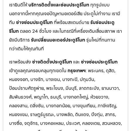
เรายินดีให้
บริการติดตั้งและซ่อมประตูรีโมท
ทุกรูปแบบ
นอกจากนี้หากคุณเจอปัญหามอเตอร์เสีย ประตูไม่ทำงาน เรามี
ทีม
ช่างซ่อมประตูรีโมท
ที่พร้อมสแตนด์บาย
รับซ่อมประตู
รีโมท
ตลอด 24 ชั่วโมง และในกรณีที่เครื่องเดิมเสื่อมสภาพ เรา
ยังมีบริการ
รับเปลี่ยนมอเตอร์ประตูรีโมท
รุ่นใหม่ที่ทนทาน
กว่าเดิมให้คุณทันที
เราพร้อมส่ง
ช่างติดตั้งประตูรีโมท
และ
ช่างซ่อมประตูรีโมท
เข้าดูแลคุณครอบคลุมทุกเขตใน
กรุงเทพฯ
: พระนคร, ดุสิต,
หนองจอก, บางรัก, บางเขน, บางกะปิ, ปทุมวัน,
ป้อมปราบศัตรูพ่าย, พระโขนง, มีนบุรี, ลาดกระบัง, ยานนาวา,
สัมพันธวงศ์, พญาไท, ธนบุรี, บางกอกใหญ่, ห้วยขวาง,
คลองสาน, ตลิ่งชัน, บางกอกน้อย, บางขุนเทียน, ภาษีเจริญ,
หนองแขม, ราษฎร์บูรณะ, บางพลัด, ดินแดง, บึงกุ่ม, สาทร,
บางซื่อ, จตุจักร, บางคอแหลม, ประเว
ศ, คลองเตย, สวนหลวง,