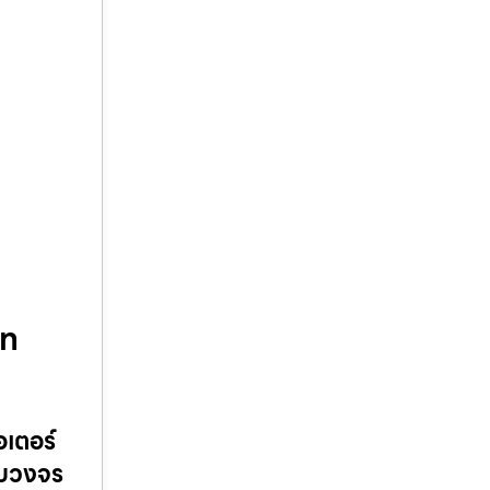
มท
อเตอร์
ครบวงจร