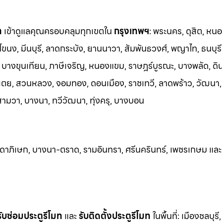
ท
เข้าดูแลคุณครอบคลุมทุกเขตใน
กรุงเทพฯ
: พระนคร, ดุสิต, หน
โขนง, มีนบุรี, ลาดกระบัง, ยานนาวา, สัมพันธวงศ์, พญาไท, ธนบุรี
บางขุนเทียน, ภาษีเจริญ, หนองแขม, ราษฎร์บูรณะ, บางพลัด, ดิ
เตย, สวนหลวง, จอมทอง, ดอนเมือง, ราชเทวี, ลาดพร้าว, วัฒนา
ามวา, บางนา, ทวีวัฒนา, ทุ่งครุ, บางบอน
ัชดาภิเษก, บางนา-ตราด, รามอินทรา, ศรีนครินทร
์, เพชรเกษม และ
รับซ่อมประตูรีโมท
และ
รับติดตั้งป
ระตูรีโมท
ในพื้นที่:
เมืองชลบุรี,