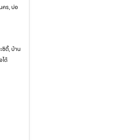
นคร, บ่อ
ิตี้, บ้าน
จได้