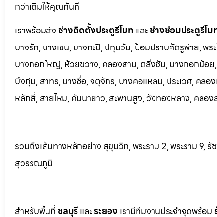
กว่าเดิมให้คุณทันที
เราพร้อมส่ง
ช่างติดตั้งประตูรีโมท
และ
ช่างซ่อมประตูรีโม
บางรัก, บางเขน, บางกะปิ, ปทุมวัน, ป้อมปราบศัตรูพ่าย, พระ
บางกอกใหญ่, ห้วยขวาง, คลองสาน, ตลิ่งชัน, บางกอกน้อย, 
บึงกุ่ม, สาทร, บางซื่อ, จตุจักร, บางคอแหลม, ประเว
ศ, คลอง
หลักสี่, สายไหม, คันนายาว, สะพานสูง, วังทองหลาง, คลองส
รวมถึงเส้นทางหลักอย่าง สุขุมวิท, พระราม 2, พระราม 9, ร
สุวรรณภูมิ
สำหรับพื้นที่
ชลบุรี
และ
ระยอ
ง
เรามีทีมงานประจำจุดพร้อม