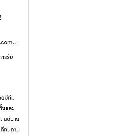
ู
โมท.com…
การรับ
ยมีทีม
ั้งและ
แตนด์บาย
ม่ที่ทนทาน