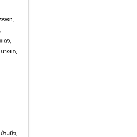
องจอก,
,
นแดง,
, บางแค,
 บ้านบึง,