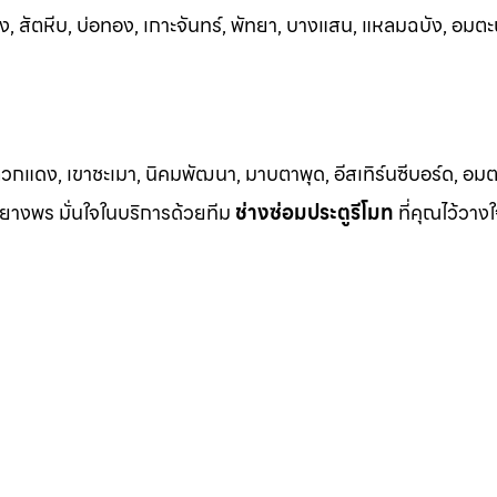
ชัง, สัตหีบ, บ่อทอง, เกาะจันทร์, พัทยา, บางแสน, แหลมฉบัง, อมตะ
วกแดง, เขาชะเมา, นิคมพัฒนา, มาบตาพุด, อีสเทิร์นซีบอร์ด, อมตะซ
าบยางพร มั่นใจในบริการด้วยทีม
ช่างซ่อมประตูรีโมท
ที่คุณไว้วางใ