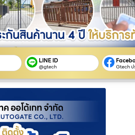
LINE ID
Faceb
@gtech
Gtech ปร