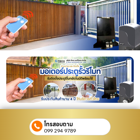
โทรสอบถาม
099 294 9789