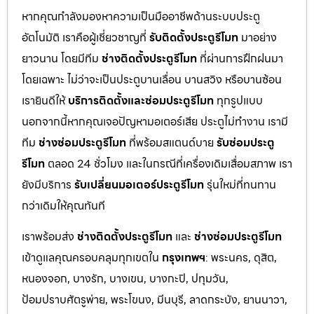
หากคุณกำลังมองหาความเป็นมืออาชีพด้านระบบประตู
อัตโนมัติ เราคือผู้เชี่ยวชาญที่
รับติดตั้งประตูรีโมท
มาอย่าง
ยาวนาน โดยมีทีม
ช่างติดตั้งประตูรีโมท
ที่ผ่านการฝึกฝนมา
โดยเฉพาะ ไม่ว่าจะเป็นประตูบานเลื่อน บานสวิง หรือบานซ้อน
เรายินดีให้
บริการติดตั้งและซ่อมประตูรีโมท
ทุกรูปแบบ
นอกจากนี้หากคุณเจอปัญหามอเตอร์เสีย ประตูไม่ทำงาน เรามี
ทีม
ช่างซ่อมประตูรีโมท
ที่พร้อมสแตนด์บาย
รับซ่อมประตู
รีโมท
ตลอด 24 ชั่วโมง และในกรณีที่เครื่องเดิมเสื่อมสภาพ เรา
ยังมีบริการ
รับเปลี่ยนมอเตอร์ประตูรีโมท
รุ่นใหม่ที่ทนทาน
กว่าเดิมให้คุณทันที
เราพร้อมส่ง
ช่างติดตั้งประตูรีโมท
และ
ช่างซ่อมประตูรีโมท
เข้าดูแลคุณครอบคลุมทุกเขตใน
กรุงเทพฯ
: พระนคร, ดุสิต,
หนองจอก, บางรัก, บางเขน, บางกะปิ, ปทุมวัน,
ป้อมปราบศัตรูพ่าย, พระโขนง, มีนบุรี, ลาดกระบัง, ยานนาวา,