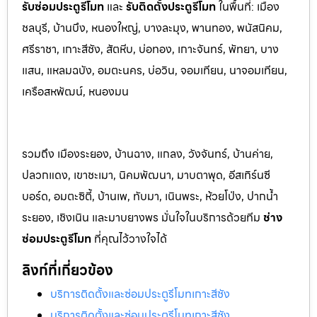
รับซ่อมประตูรีโมท
และ
รับติดตั้งป
ระตูรีโมท
ในพื้นที่:
เมือง
ชลบุรี, บ้านบึง, หนองใหญ่, บางละมุง, พานท
อง, พนัสนิค
ม,
ศรีราชา, เกาะสีชัง, สัตหีบ, บ่อทอง, เกาะจันทร์, พัทยา, บาง
แสน, แหลมฉบัง, อมตะนคร, บ่อวิน, จอมเทียน, นาจอมเทียน,
เครือสหพัฒน์, หนองมน
รวมถึง เมืองระยอง, บ้านฉาง, แกลง, วังจันทร์, บ้านค่าย,
ปลวกแดง, เขาชะเมา, นิคมพัฒนา, มาบตาพุด, อีสเทิร์นซี
บอร์ด, อมตะซิตี้, บ้านเพ, ทับมา, เนินพระ, ห้วยโป่ง, ปากน้ำ
ระยอง, เชิงเนิน และมาบยางพร มั่นใจในบริการด้วยทีม
ช่าง
ซ่อมประตูรีโมท
ที่คุณไว้วางใจได้
ลิงก์ที่เกี่ยวข้อง
บริการติดตั้งและซ่อมประตูรีโมทเกาะสีชัง
บริการติดตั้งและซ่อมประตูรีโมทเกาะสีชัง