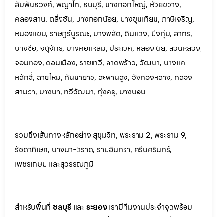
สัมพันธวงศ์, พญาไท, ธนบุรี, บางกอกใหญ่, ห้วยขวาง,
คลองสาน, ตลิ่งชัน, บางกอกน้อย, บางขุนเทียน, ภาษีเจริญ,
หนองแขม, ราษฎร์บูรณะ, บางพลัด, ดินแดง, บึงกุ่ม, สาทร,
บางซื่อ, จตุจักร, บางคอแหลม, ประเว
ศ, คลองเตย, สวนหลวง,
จอมทอง, ดอนเมือง, ราชเทวี, ลาดพร้าว, วัฒนา, บางแค,
หลักสี่, สายไหม, คันนายาว, สะพานสูง, วังทองหลาง, คลอง
สามวา, บางนา, ทวีวัฒนา, ทุ่งครุ, บางบอน
รวมถึงเส้นทางหลักอย่าง สุขุมวิท, พระราม 2, พระราม 9,
รัชดาภิเษก, บางนา-ตราด, รามอินทรา, ศรีนครินทร
์,
เพชรเกษม และสุวรรณภูมิ
สำหรับพื้นที่
ชลบุรี
และ
ระยอ
ง
เรามีทีมงานประจำจุดพร้อม