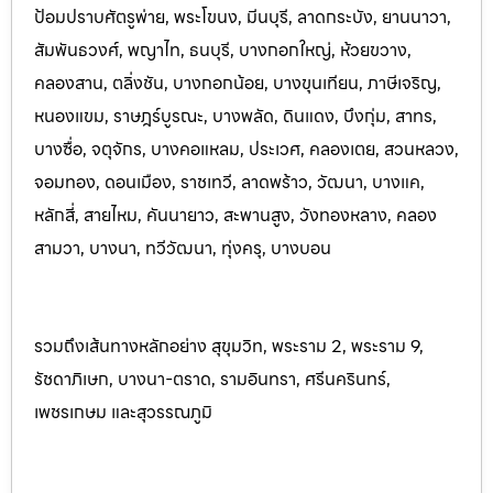
ป้อมปราบศัตรูพ่าย, พระโขนง, มีนบุรี, ลาดกระบัง, ยานนาวา,
สัมพันธวงศ์, พญาไท, ธนบุรี, บางกอกใหญ่, ห้วยขวาง,
คลองสาน, ตลิ่งชัน, บางกอกน้อย, บางขุนเทียน, ภาษีเจริญ,
หนองแขม, ราษฎร์บูรณะ, บางพลัด, ดินแดง, บึงกุ่ม, สาทร,
บางซื่อ, จตุจักร, บางคอแหลม, ประเว
ศ, คลองเตย, สวนหลวง,
จอมทอง, ดอนเมือง, ราชเทวี, ลาดพร้าว, วัฒนา, บางแค,
หลักสี่, สายไหม, คันนายาว, สะพานสูง, วังทองหลาง, คลอง
สามวา, บางนา, ทวีวัฒนา, ทุ่งครุ, บางบอน
รวมถึงเส้นทางหลักอย่าง สุขุมวิท, พระราม 2, พระราม 9,
รัชดาภิเษก, บางนา-ตราด, รามอินทรา, ศรีนครินทร
์,
เพชรเกษม และสุวรรณภูมิ