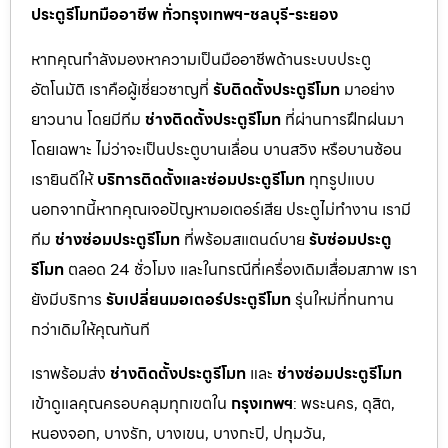
ประตูรีโมทมืออาชีพ ทั่วกรุงเทพฯ-ชลบุรี-ระยอง
หากคุณกำลังมองหาความเป็นมืออาชีพด้านระบบประตู
อัตโนมัติ เราคือผู้เชี่ยวชาญที่
รับติดตั้งประตูรีโมท
มาอย่าง
ยาวนาน โดยมีทีม
ช่างติดตั้งประตูรีโมท
ที่ผ่านการฝึกฝนมา
โดยเฉพาะ ไม่ว่าจะเป็นประตูบานเลื่อน บานสวิง หรือบานซ้อน
เรายินดีให้
บริการติดตั้งและซ่อมประตูรีโมท
ทุกรูปแบบ
นอกจากนี้หากคุณเจอปัญหามอเตอร์เสีย ประตูไม่ทำงาน เรามี
ทีม
ช่างซ่อมประตูรีโมท
ที่พร้อมสแตนด์บาย
รับซ่อมประตู
รีโมท
ตลอด 24 ชั่วโมง และในกรณีที่เครื่องเดิมเสื่อมสภาพ เรา
ยังมีบริการ
รับเปลี่ยนมอเตอร์ประตูรีโมท
รุ่นใหม่ที่ทนทาน
กว่าเดิมให้คุณทันที
เราพร้อมส่ง
ช่างติดตั้งประตูรีโมท
และ
ช่างซ่อมประตูรีโมท
เข้าดูแลคุณครอบคลุมทุกเขตใน
กรุงเทพฯ
: พระนคร, ดุสิต,
หนองจอก, บางรัก, บางเขน, บางกะปิ, ปทุมวัน,