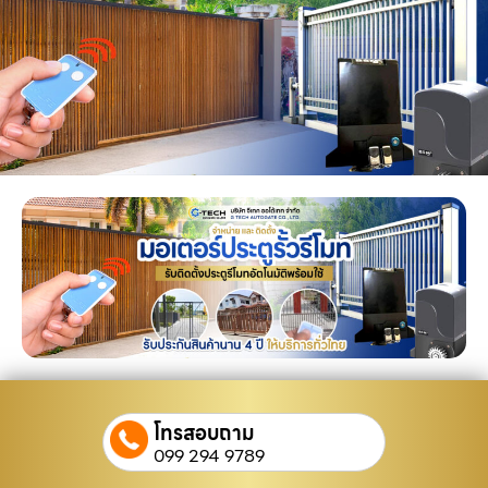
โทรสอบถาม
099 294 9789