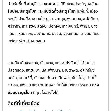
สำหรับพื้นที่
ชลบุรี
และ
ระยอ
ง
เรามีทีมงานประจำจุดพร้อม
รับซ่อมประตูรีโมท
และ
รับติดตั้งป
ระตูรีโมท
ในพื้นที่:
เมือง
ชลบุรี, บ้านบึง, หนองใหญ่, บางละมุง, พานท
อง, พนัสนิค
ม,
ศรีราชา, เกาะสีชัง, สัตหีบ, บ่อทอง, เกาะจันทร์, พัทยา, บาง
แสน, แหลมฉบัง, อมตะนคร, บ่อวิน, จอมเทียน, นาจอมเทียน,
เครือสหพัฒน์, หนองมน
รวมถึง เมืองระยอง, บ้านฉาง, แกลง, วังจันทร์, บ้านค่าย,
ปลวกแดง, เขาชะเมา, นิคมพัฒนา, มาบตาพุด, อีสเทิร์นซี
บอร์ด, อมตะซิตี้, บ้านเพ, ทับมา, เนินพระ, ห้วยโป่ง, ปากน้ำ
ระยอง, เชิงเนิน และมาบยางพร มั่นใจในบริการด้วยทีม
ช่าง
ซ่อมประตูรีโมท
ที่คุณไว้วางใจได้
ลิงก์ที่เกี่ยวข้อง