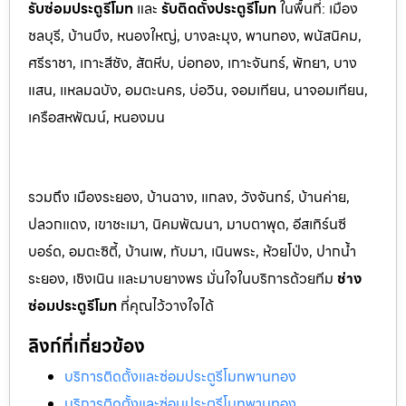
รับซ่อมประตูรีโมท
และ
รับติดตั้งป
ระตูรีโมท
ในพื้นที่:
เมือง
ชลบุรี, บ้านบึง, หนองใหญ่, บางละมุง, พานท
อง, พนัสนิค
ม,
ศรีราชา, เกาะสีชัง, สัตหีบ, บ่อทอง, เกาะจันทร์, พัทยา, บาง
แสน, แหลมฉบัง, อมตะนคร, บ่อวิน, จอมเทียน, นาจอมเทียน,
เครือสหพัฒน์, หนองมน
รวมถึง เมืองระยอง, บ้านฉาง, แกลง, วังจันทร์, บ้านค่าย,
ปลวกแดง, เขาชะเมา, นิคมพัฒนา, มาบตาพุด, อีสเทิร์นซี
บอร์ด, อมตะซิตี้, บ้านเพ, ทับมา, เนินพระ, ห้วยโป่ง, ปากน้ำ
ระยอง, เชิงเนิน และมาบยางพร มั่นใจในบริการด้วยทีม
ช่าง
ซ่อมประตูรีโมท
ที่คุณไว้วางใจได้
ลิงก์ที่เกี่ยวข้อง
บริการติดตั้งและซ่อมประตูรีโมทพานทอง
บริการติดตั้งและซ่อมประตูรีโมทพานทอง