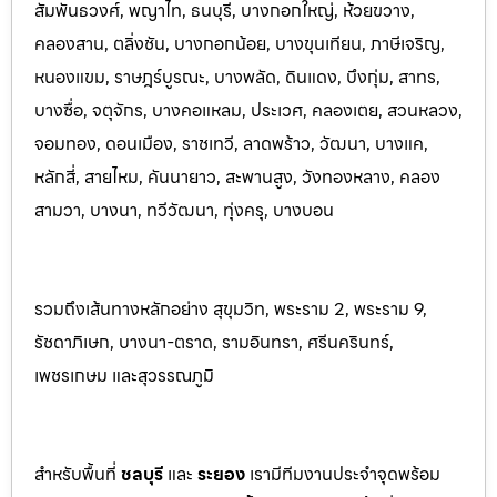
สัมพันธวงศ์, พญาไท, ธนบุรี, บางกอกใหญ่, ห้วยขวาง,
คลองสาน, ตลิ่งชัน, บางกอกน้อย, บางขุนเทียน, ภาษีเจริญ,
หนองแขม, ราษฎร์บูรณะ, บางพลัด, ดินแดง, บึงกุ่ม, สาทร,
บางซื่อ, จตุจักร, บางคอแหลม, ประเว
ศ, คลองเตย, สวนหลวง,
จอมทอง, ดอนเมือง, ราชเทวี, ลาดพร้าว, วัฒนา, บางแค,
หลักสี่, สายไหม, คันนายาว, สะพานสูง, วังทองหลาง, คลอง
สามวา, บางนา, ทวีวัฒนา, ทุ่งครุ, บางบอน
รวมถึงเส้นทางหลักอย่าง สุขุมวิท, พระราม 2, พระราม 9,
รัชดาภิเษก, บางนา-ตราด, รามอินทรา, ศรีนครินทร
์,
เพชรเกษม และสุวรรณภูมิ
สำหรับพื้นที่
ชลบุรี
และ
ระยอ
ง
เรามีทีมงานประจำจุดพร้อม