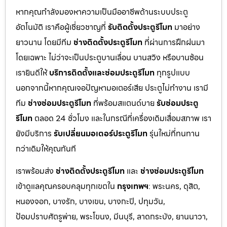
หากคุณกำลังมองหาความเป็นมืออาชีพด้านระบบประตู
อัตโนมัติ เราคือผู้เชี่ยวชาญที่
รับติดตั้งประตูรีโมท
มาอย่าง
ยาวนาน โดยมีทีม
ช่างติดตั้งประตูรีโมท
ที่ผ่านการฝึกฝนมา
โดยเฉพาะ ไม่ว่าจะเป็นประตูบานเลื่อน บานสวิง หรือบานซ้อน
เรายินดีให้
บริการติดตั้งและซ่อมประตูรีโมท
ทุกรูปแบบ
นอกจากนี้หากคุณเจอปัญหามอเตอร์เสีย ประตูไม่ทำงาน เรามี
ทีม
ช่างซ่อมประตูรีโมท
ที่พร้อมสแตนด์บาย
รับซ่อมประตู
รีโมท
ตลอด 24 ชั่วโมง และในกรณีที่เครื่องเดิมเสื่อมสภาพ เรา
ยังมีบริการ
รับเปลี่ยนมอเตอร์ประตูรีโมท
รุ่นใหม่ที่ทนทาน
กว่าเดิมให้คุณทันที
เราพร้อมส่ง
ช่างติดตั้งประตูรีโมท
และ
ช่างซ่อมประตูรีโมท
เข้าดูแลคุณครอบคลุมทุกเขตใน
กรุงเทพฯ
: พระนคร, ดุสิต,
หนองจอก, บางรัก, บางเขน, บางกะปิ, ปทุมวัน,
ป้อมปราบศัตรูพ่าย, พระโขนง, มีนบุรี, ลาดกระบัง, ยานนาวา,