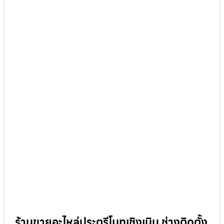
ร้านขายอะไหล่ประตูรีโมทเชิงเนิน ช่างติดตั้ง