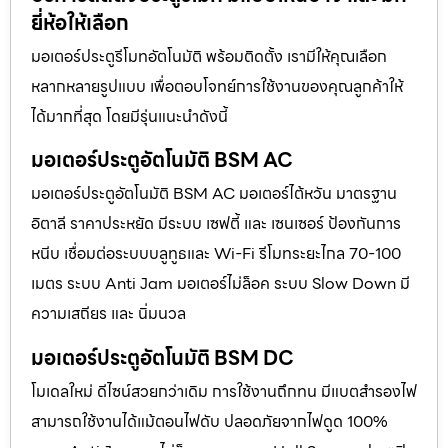
ยี่ห้อให้เลือก
มอเตอร์ประตูรีโมทอัตโนมัติ พร้อมติดตั้ง เรามีให้คุณเลือก
หลากหลายรูปแบบ เพื่อตอบโจทย์การใช้งานของคุณลูกค้าให้
ได้มากที่สุด โดยมีรุ่นแนะนำดังนี้
มอเตอร์ประตูอัตโนมัติ BSM AC
มอเตอร์ประตูอัตโนมัติ BSM AC มอเตอร์ไต้หวัน มาตรฐาน
อิตาลี ราคาประหยัด มีระบบ เซฟตี้ และ เซนเซอร์ ป้องกันการ
หนีบ เชื่อมต่อระบบบลูทูธและ Wi-Fi รีโมทระยะไกล 70-100
เมตร ระบบ Anti Jam มอเตอร์ไม่ล็อค ระบบ Slow Down มี
ความเสถียร และ นิ่มนวล
มอเตอร์ประตูอัตโนมัติ BSM DC
โมเดลใหม่ ดีไซน์สวยกว่าเดิม การใช้งานถึกทน มีแบตสำรองไฟ
สามารถใช้งานได้แม้ตอนไฟดับ ปลอดภัยจากไฟดูด 100%