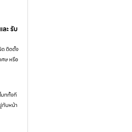
และ รับ
ด ติดตั้ง
ิเศษ หรือ
มททั้งที
ู่กับหน้า