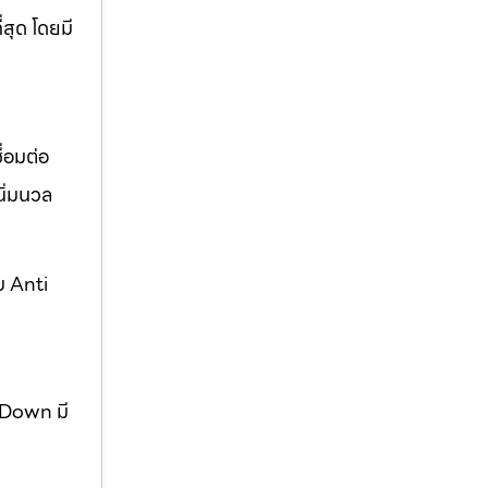
่สุด โดยมี
่อมต่อ
ิ่มนวล
บ Anti
w Down มี