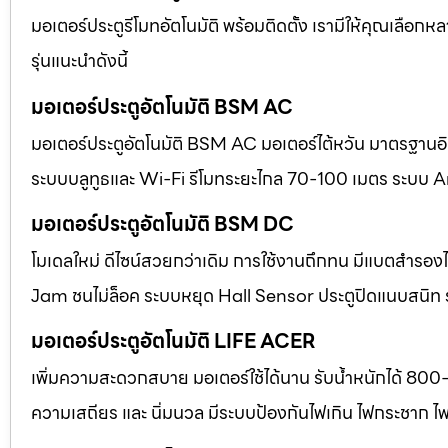
มอเตอร์ประตูรีโมทอัตโนมัติ พร้อมติดตั้ง เรามีให้คุณเลือก
รุ่นแนะนำดังนี้
มอเตอร์ประตูอัตโนมัติ BSM AC
มอเตอร์ประตูอัตโนมัติ BSM AC มอเตอร์ไต้หวัน มาตรฐานอิตา
ระบบบลูทูธและ Wi-Fi รีโมทระยะไกล 70-100 เมตร ระบบ A
มอเตอร์ประตูอัตโนมัติ BSM DC
โมเดลใหม่ ดีไซน์สวยกว่าเดิม การใช้งานถึกทน มีแบตสำร
Jam ชนไม่ล็อค ระบบหยุด Hall Sensor ประตูปิดแนบสนิท
มอเตอร์ประตูอัตโนมัติ LIFE ACER
เพิ่มความสะดวกสบาย มอเตอร์ใช้ได้นาน รับน้ำหนักได้ 800
ความเสถียร และ นิ่มนวล มีระบบป้องกันไฟเกิน ไฟกระชาก ไ