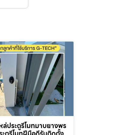
หล่ประตูรีโมทมาบยางพร
ระตูรีโมทฝีมือดีรับติดตั้ง