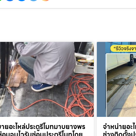
ขายอะไหล่ประตูรีโมทมาบยางพร
จำหน่ายอะไ
่อมจบไวรับซ่อมประตูรีโมทโดย
ช่างติดตั้งป