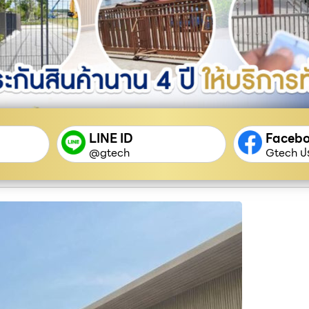
LINE ID
Faceb
@gtech
Gtech ปร