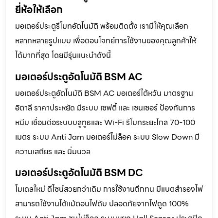
ยี่ห้อให้เลือก
มอเตอร์ประตูรีโมทอัตโนมัติ พร้อมติดตั้ง เรามีให้คุณเลือก
หลากหลายรูปแบบ เพื่อตอบโจทย์การใช้งานของคุณลูกค้าให้
ได้มากที่สุด โดยมีรุ่นแนะนำดังนี้
มอเตอร์ประตูอัตโนมัติ BSM AC
มอเตอร์ประตูอัตโนมัติ BSM AC มอเตอร์ไต้หวัน มาตรฐาน
อิตาลี ราคาประหยัด มีระบบ เซฟตี้ และ เซนเซอร์ ป้องกันการ
หนีบ เชื่อมต่อระบบบลูทูธและ Wi-Fi รีโมทระยะไกล 70-100
เมตร ระบบ Anti Jam มอเตอร์ไม่ล็อค ระบบ Slow Down มี
ความเสถียร และ นิ่มนวล
มอเตอร์ประตูอัตโนมัติ BSM DC
โมเดลใหม่ ดีไซน์สวยกว่าเดิม การใช้งานถึกทน มีแบตสำรองไฟ
สามารถใช้งานได้แม้ตอนไฟดับ ปลอดภัยจากไฟดูด 100%