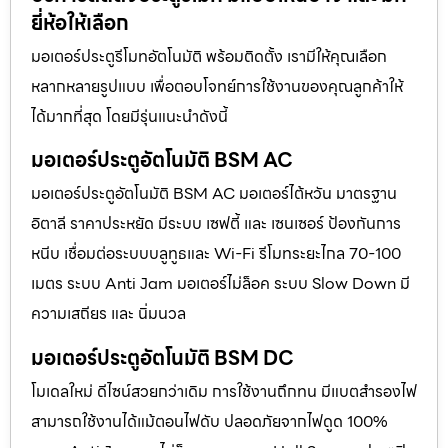
ยี่ห้อให้เลือก
มอเตอร์ประตูรีโมทอัตโนมัติ พร้อมติดตั้ง เรามีให้คุณเลือก
หลากหลายรูปแบบ เพื่อตอบโจทย์การใช้งานของคุณลูกค้าให้
ได้มากที่สุด โดยมีรุ่นแนะนำดังนี้
มอเตอร์ประตูอัตโนมัติ BSM AC
มอเตอร์ประตูอัตโนมัติ BSM AC มอเตอร์ไต้หวัน มาตรฐาน
อิตาลี ราคาประหยัด มีระบบ เซฟตี้ และ เซนเซอร์ ป้องกันการ
หนีบ เชื่อมต่อระบบบลูทูธและ Wi-Fi รีโมทระยะไกล 70-100
เมตร ระบบ Anti Jam มอเตอร์ไม่ล็อค ระบบ Slow Down มี
ความเสถียร และ นิ่มนวล
มอเตอร์ประตูอัตโนมัติ BSM DC
โมเดลใหม่ ดีไซน์สวยกว่าเดิม การใช้งานถึกทน มีแบตสำรองไฟ
สามารถใช้งานได้แม้ตอนไฟดับ ปลอดภัยจากไฟดูด 100%