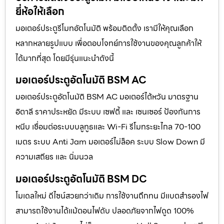
ยี่ห้อให้เลือก
มอเตอร์ประตูรีโมทอัตโนมัติ พร้อมติดตั้ง เรามีให้คุณเลือก
หลากหลายรูปแบบ เพื่อตอบโจทย์การใช้งานของคุณลูกค้าให้
ได้มากที่สุด โดยมีรุ่นแนะนำดังนี้
มอเตอร์ประตูอัตโนมัติ BSM AC
มอเตอร์ประตูอัตโนมัติ BSM AC มอเตอร์ไต้หวัน มาตรฐาน
อิตาลี ราคาประหยัด มีระบบ เซฟตี้ และ เซนเซอร์ ป้องกันการ
หนีบ เชื่อมต่อระบบบลูทูธและ Wi-Fi รีโมทระยะไกล 70-100
เมตร ระบบ Anti Jam มอเตอร์ไม่ล็อค ระบบ Slow Down มี
ความเสถียร และ นิ่มนวล
มอเตอร์ประตูอัตโนมัติ BSM DC
โมเดลใหม่ ดีไซน์สวยกว่าเดิม การใช้งานถึกทน มีแบตสำรองไฟ
สามารถใช้งานได้แม้ตอนไฟดับ ปลอดภัยจากไฟดูด 100%