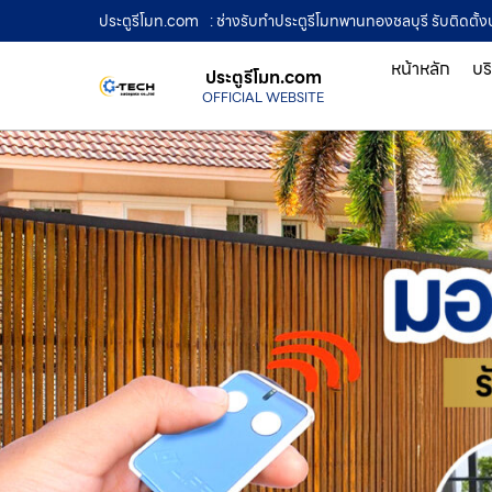
ประตูรีโมท.com
: ช่างรับทำประตูรีโมทพานทองชลบุรี รับติดตั้งป
หน้าหลัก
บร
ประตูรีโมท.com
OFFICIAL WEBSITE