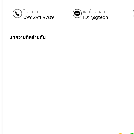
โทร คลิก
แอดไลน์ คลิก
099 294 9789
ID: @gtech
บทความที่คล้ายกัน