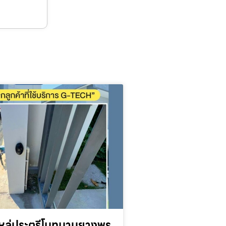
หล่ประตูรีโมทมาบยางพร