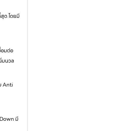
่สุด โดยมี
่อมต่อ
ิ่มนวล
บ Anti
w Down มี