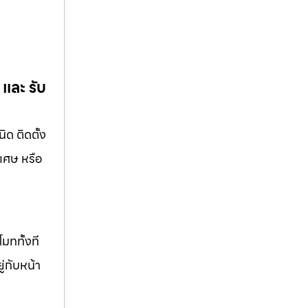
 และ รับ
ิด ติดตั้ง
ิเศษ หรือ
มททั้งที
ู่กับหน้า