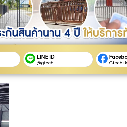
LINE ID
Faceb
@gtech
Gtech ปร