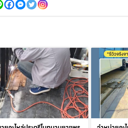
ขายอะไหล่ประตูรีโมทมาบยางพร
จำหน่ายอะไ