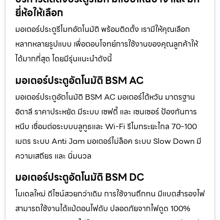
ยี่ห้อให้เลือก
มอเตอร์ประตูรีโมทอัตโนมัติ พร้อมติดตั้ง เรามีให้คุณเลือก
หลากหลายรูปแบบ เพื่อตอบโจทย์การใช้งานของคุณลูกค้าให้
ได้มากที่สุด โดยมีรุ่นแนะนำดังนี้
มอเตอร์ประตูอัตโนมัติ BSM AC
มอเตอร์ประตูอัตโนมัติ BSM AC มอเตอร์ไต้หวัน มาตรฐาน
อิตาลี ราคาประหยัด มีระบบ เซฟตี้ และ เซนเซอร์ ป้องกันการ
หนีบ เชื่อมต่อระบบบลูทูธและ Wi-Fi รีโมทระยะไกล 70-100
เมตร ระบบ Anti Jam มอเตอร์ไม่ล็อค ระบบ Slow Down มี
ความเสถียร และ นิ่มนวล
มอเตอร์ประตูอัตโนมัติ BSM DC
โมเดลใหม่ ดีไซน์สวยกว่าเดิม การใช้งานถึกทน มีแบตสำรองไฟ
สามารถใช้งานได้แม้ตอนไฟดับ ปลอดภัยจากไฟดูด 100%