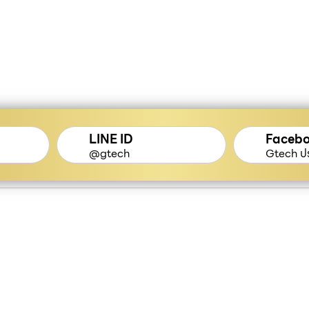
LINE ID
Faceb
@gtech
Gtech ปร