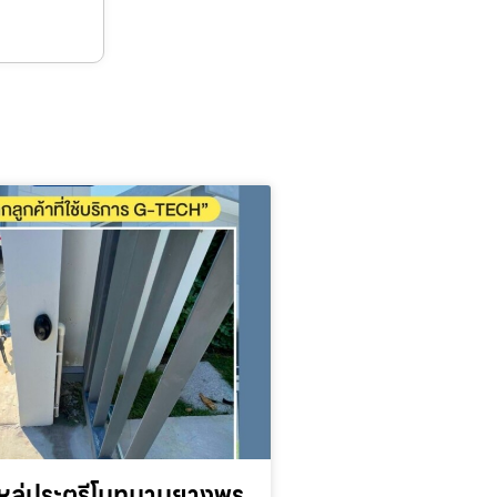
หล่ประตูรีโมทมาบยางพร