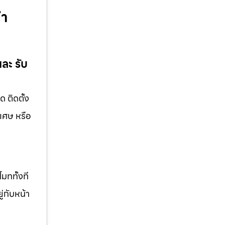
ทำ
และ รับ
ด ติดตั้ง
ิเศษ หรือ
มททั้งที
ู่กับหน้า