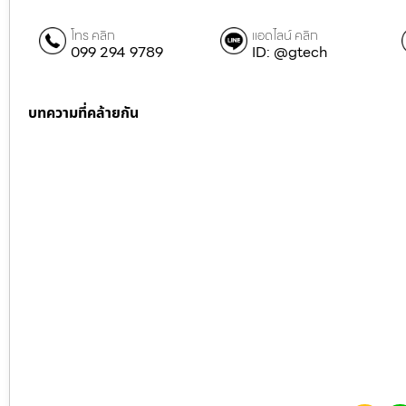
โทร คลิก
แอดไลน์ คลิก
099 294 9789
ID: @gtech
บทความที่คล้ายกัน