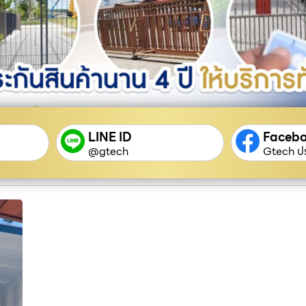
LINE ID
Faceb
@gtech
Gtech ปร