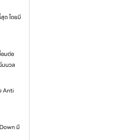
่สุด โดยมี
่อมต่อ
ิ่มนวล
บ Anti
w Down มี