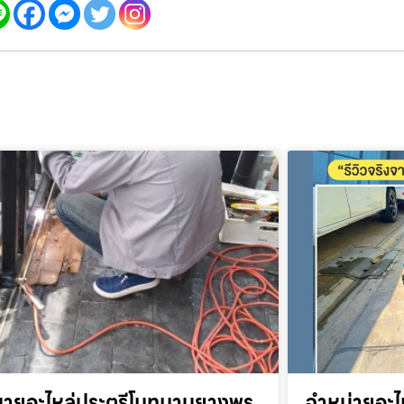
ขายอะไหล่ประตูรีโมทมาบยางพร
จำหน่ายอะไ