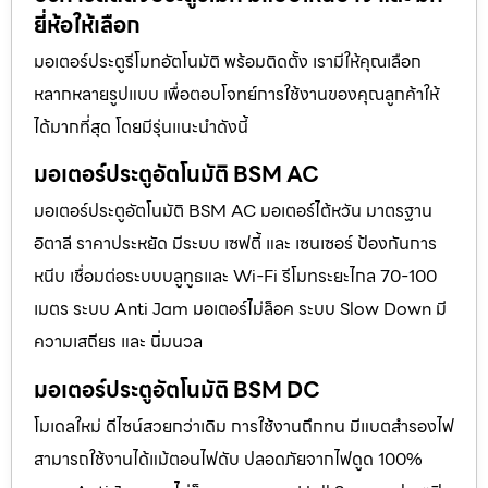
ยี่ห้อให้เลือก
มอเตอร์ประตูรีโมทอัตโนมัติ พร้อมติดตั้ง เรามีให้คุณเลือก
หลากหลายรูปแบบ เพื่อตอบโจทย์การใช้งานของคุณลูกค้าให้
ได้มากที่สุด โดยมีรุ่นแนะนำดังนี้
มอเตอร์ประตูอัตโนมัติ BSM AC
มอเตอร์ประตูอัตโนมัติ BSM AC มอเตอร์ไต้หวัน มาตรฐาน
อิตาลี ราคาประหยัด มีระบบ เซฟตี้ และ เซนเซอร์ ป้องกันการ
หนีบ เชื่อมต่อระบบบลูทูธและ Wi-Fi รีโมทระยะไกล 70-100
เมตร ระบบ Anti Jam มอเตอร์ไม่ล็อค ระบบ Slow Down มี
ความเสถียร และ นิ่มนวล
มอเตอร์ประตูอัตโนมัติ BSM DC
โมเดลใหม่ ดีไซน์สวยกว่าเดิม การใช้งานถึกทน มีแบตสำรองไฟ
สามารถใช้งานได้แม้ตอนไฟดับ ปลอดภัยจากไฟดูด 100%