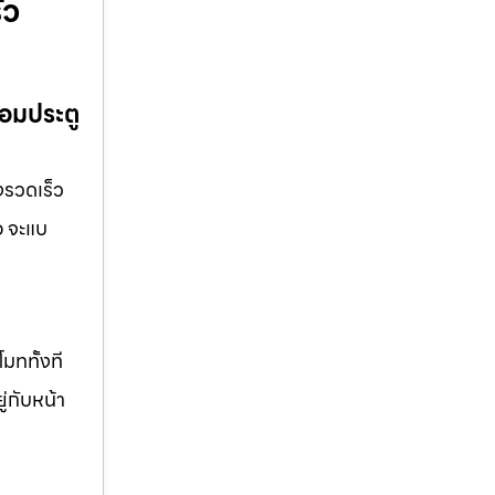
้ว
่อมประตู
้งรวดเร็ว
อ จะแบ
มททั้งที
ู่กับหน้า