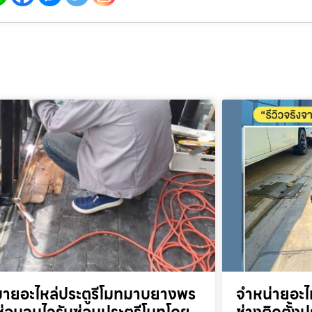
ขายอะไหล่ประตูรีโมทมาบยางพร
จำหน่ายอะไ