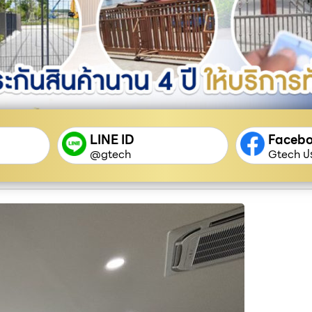
LINE ID
Faceb
@gtech
Gtech ปร