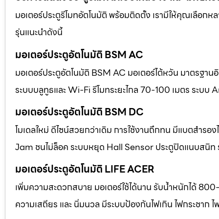
มอเตอร์ประตูรีโมทอัตโนมัติ พร้อมติดตั้ง เรามีให้คุณเลือก
รุ่นแนะนำดังนี้
มอเตอร์ประตูอัตโนมัติ BSM AC
มอเตอร์ประตูอัตโนมัติ BSM AC มอเตอร์ไต้หวัน มาตรฐานอิตา
ระบบบลูทูธและ Wi-Fi รีโมทระยะไกล 70-100 เมตร ระบบ A
มอเตอร์ประตูอัตโนมัติ BSM DC
โมเดลใหม่ ดีไซน์สวยกว่าเดิม การใช้งานถึกทน มีแบตสำร
Jam ชนไม่ล็อค ระบบหยุด Hall Sensor ประตูปิดแนบสนิท
มอเตอร์ประตูอัตโนมัติ LIFE ACER
เพิ่มความสะดวกสบาย มอเตอร์ใช้ได้นาน รับน้ำหนักได้ 800
ความเสถียร และ นิ่มนวล มีระบบป้องกันไฟเกิน ไฟกระชาก ไ