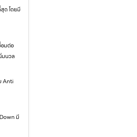
่สุด โดยมี
่อมต่อ
ิ่มนวล
บ Anti
w Down มี