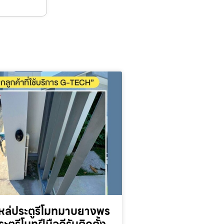
หล่ประตูรีโมทมาบยางพร