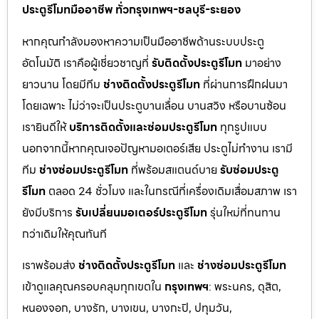
ประตูรีโมทมืออาชีพ ทั่วกรุงเทพฯ-ชลบุรี-ระยอง
หากคุณกำลังมองหาความเป็นมืออาชีพด้านระบบประตู
อัตโนมัติ เราคือผู้เชี่ยวชาญที่
รับติดตั้งประตูรีโมท
มาอย่าง
ยาวนาน โดยมีทีม
ช่างติดตั้งประตูรีโมท
ที่ผ่านการฝึกฝนมา
โดยเฉพาะ ไม่ว่าจะเป็นประตูบานเลื่อน บานสวิง หรือบานซ้อน
เรายินดีให้
บริการติดตั้งและซ่อมประตูรีโมท
ทุกรูปแบบ
นอกจากนี้หากคุณเจอปัญหามอเตอร์เสีย ประตูไม่ทำงาน เรามี
ทีม
ช่างซ่อมประตูรีโมท
ที่พร้อมสแตนด์บาย
รับซ่อมประตู
รีโมท
ตลอด 24 ชั่วโมง และในกรณีที่เครื่องเดิมเสื่อมสภาพ เรา
ยังมีบริการ
รับเปลี่ยนมอเตอร์ประตูรีโมท
รุ่นใหม่ที่ทนทาน
กว่าเดิมให้คุณทันที
เราพร้อมส่ง
ช่างติดตั้งประตูรีโมท
และ
ช่างซ่อมประตูรีโมท
เข้าดูแลคุณครอบคลุมทุกเขตใน
กรุงเทพฯ
: พระนคร, ดุสิต,
หนองจอก, บางรัก, บางเขน, บางกะปิ, ปทุมวัน,