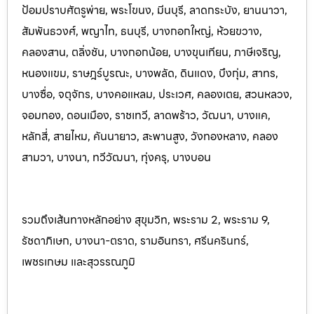
ป้อมปราบศัตรูพ่าย, พระโขนง, มีนบุรี, ลาดกระบัง, ยานนาวา,
สัมพันธวงศ์, พญาไท, ธนบุรี, บางกอกใหญ่, ห้วยขวาง,
คลองสาน, ตลิ่งชัน, บางกอกน้อย, บางขุนเทียน, ภาษีเจริญ,
หนองแขม, ราษฎร์บูรณะ, บางพลัด, ดินแดง, บึงกุ่ม, สาทร,
บางซื่อ, จตุจักร, บางคอแหลม, ประเว
ศ, คลองเตย, สวนหลวง,
จอมทอง, ดอนเมือง, ราชเทวี, ลาดพร้าว, วัฒนา, บางแค,
หลักสี่, สายไหม, คันนายาว, สะพานสูง, วังทองหลาง, คลอง
สามวา, บางนา, ทวีวัฒนา, ทุ่งครุ, บางบอน
รวมถึงเส้นทางหลักอย่าง สุขุมวิท, พระราม 2, พระราม 9,
รัชดาภิเษก, บางนา-ตราด, รามอินทรา, ศรีนครินทร
์,
เพชรเกษม และสุวรรณภูมิ