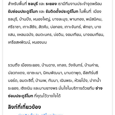
สำหรับพื้นที่
ชลบุรี
และ
ระยอ
ง
เรามีทีมงานประจำจุดพร้อม
รับซ่อมประตูรีโมท
และ
รับติดตั้งป
ระตูรีโมท
ในพื้นที่:
เมือง
ชลบุรี, บ้านบึง, หนองใหญ่, บางละมุง, พานท
อง, พนัสนิค
ม,
ศรีราชา, เกาะสีชัง, สัตหีบ, บ่อทอง, เกาะจันทร์, พัทยา, บาง
แสน, แหลมฉบัง, อมตะนคร, บ่อวิน, จอมเทียน, นาจอมเทียน,
เครือสหพัฒน์, หนองมน
รวมถึง เมืองระยอง, บ้านฉาง, แกลง, วังจันทร์, บ้านค่าย,
ปลวกแดง, เขาชะเมา, นิคมพัฒนา, มาบตาพุด, อีสเทิร์นซี
บอร์ด, อมตะซิตี้, บ้านเพ, ทับมา, เนินพระ, ห้วยโป่ง, ปากน้ำ
ระยอง, เชิงเนิน และมาบยางพร มั่นใจในบริการด้วยทีม
ช่าง
ซ่อมประตูรีโมท
ที่คุณไว้วางใจได้
ลิงก์ที่เกี่ยวข้อง