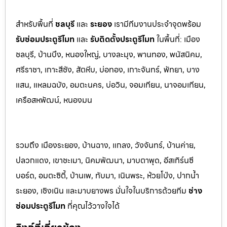
สำหรับพื้นที่
ชลบุรี
และ
ระยอ
ง
เรามีทีมงานประจำจุดพร้อม
รับซ่อมประตูรีโมท
และ
รับติดตั้งป
ระตูรีโมท
ในพื้นที่:
เมือง
ชลบุรี, บ้านบึง, หนองใหญ่, บางละมุง, พานท
อง, พนัสนิค
ม,
ศรีราชา, เกาะสีชัง, สัตหีบ, บ่อทอง, เกาะจันทร์, พัทยา, บาง
แสน, แหลมฉบัง, อมตะนคร, บ่อวิน, จอมเทียน, นาจอมเทียน,
เครือสหพัฒน์, หนองมน
รวมถึง เมืองระยอง, บ้านฉาง, แกลง, วังจันทร์, บ้านค่าย,
ปลวกแดง, เขาชะเมา, นิคมพัฒนา, มาบตาพุด, อีสเทิร์นซี
บอร์ด, อมตะซิตี้, บ้านเพ, ทับมา, เนินพระ, ห้วยโป่ง, ปากน้ำ
ระยอง, เชิงเนิน และมาบยางพร มั่นใจในบริการด้วยทีม
ช่าง
ซ่อมประตูรีโมท
ที่คุณไว้วางใจได้