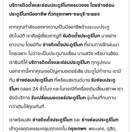
บริการติดตั้งและซ่อมประตูรีโมทครบวงจร โดยช่างซ่อม
ประตูรีโมทมืออาชีพ ทั่วกรุงเทพฯ-ชลบุรี-ระยอง
หากคุณกำลังมองหาความเป็นมืออาชีพด้านระบบประตู
อัตโนมัติ เราคือผู้เชี่ยวชาญที่
รับติดตั้งประตูรีโมท
มาอย่าง
ยาวนาน โดยมีทีม
ช่างติดตั้งประตูรีโมท
ที่ผ่านการฝึกฝนมา
โดยเฉพาะ ไม่ว่าจะเป็นประตูบานเลื่อน บานสวิง หรือบานซ้อน
เรายินดีให้
บริการติดตั้งและซ่อมประตูรีโมท
ทุกรูปแบบ
นอกจากนี้หากคุณเจอปัญหามอเตอร์เสีย ประตูไม่ทำงาน เรามี
ทีม
ช่างซ่อมประตูรีโมท
ที่พร้อมสแตนด์บาย
รับซ่อมประตู
รีโมท
ตลอด 24 ชั่วโมง และในกรณีที่เครื่องเดิมเสื่อมสภาพ เรา
ยังมีบริการ
รับเปลี่ยนมอเตอร์ประตูรีโมท
รุ่นใหม่ที่ทนทาน
กว่าเดิมให้คุณทันที
เราพร้อมส่ง
ช่างติดตั้งประตูรีโมท
และ
ช่างซ่อมประตูรีโมท
เข้าดูแลคุณครอบคลุมทุกเขตใน
กรุงเทพฯ
: พระนคร, ดุสิต,