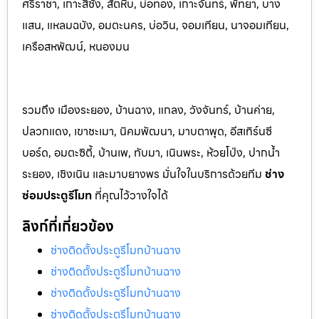
ศรีราชา, เกาะสีชัง, สัตหีบ, บ่อทอง, เกาะจันทร์, พัทยา, บาง
แสน, แหลมฉบัง, อมตะนคร, บ่อวิน, จอมเทียน, นาจอมเทียน,
เครือสหพัฒน์, หนองมน
รวมถึง เมืองระยอง, บ้านฉาง, แกลง, วังจันทร์, บ้านค่าย,
ปลวกแดง, เขาชะเมา, นิคมพัฒนา, มาบตาพุด, อีสเทิร์นซี
บอร์ด, อมตะซิตี้, บ้านเพ, ทับมา, เนินพระ, ห้วยโป่ง, ปากน้ำ
ระยอง, เชิงเนิน และมาบยางพร มั่นใจในบริการด้วยทีม
ช่าง
ซ่อมประตูรีโมท
ที่คุณไว้วางใจได้
ลิงก์ที่เกี่ยวข้อง
ช่างติดตั้งประตูรีโมทบ้านฉาง
ช่างติดตั้งประตูรีโมทบ้านฉาง
ช่างติดตั้งประตูรีโมทบ้านฉาง
ช่างติดตั้งประตูรีโมทบ้านฉาง