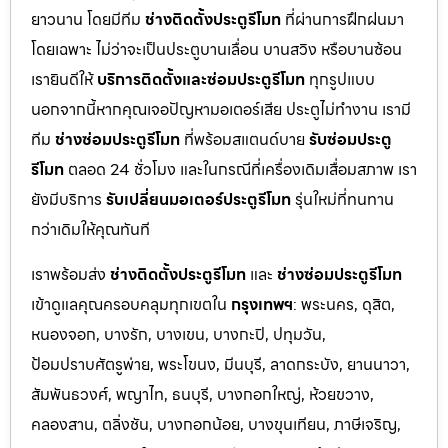
ยาวนาน โดยมีทีม
ช่างติดตั้งประตูรีโมท
ที่ผ่านการฝึกฝนมา
โดยเฉพาะ ไม่ว่าจะเป็นประตูบานเลื่อน บานสวิง หรือบานซ้อน
เรายินดีให้
บริการติดตั้งและซ่อมประตูรีโมท
ทุกรูปแบบ
นอกจากนี้หากคุณเจอปัญหามอเตอร์เสีย ประตูไม่ทำงาน เรามี
ทีม
ช่างซ่อมประตูรีโมท
ที่พร้อมสแตนด์บาย
รับซ่อมประตู
รีโมท
ตลอด 24 ชั่วโมง และในกรณีที่เครื่องเดิมเสื่อมสภาพ เรา
ยังมีบริการ
รับเปลี่ยนมอเตอร์ประตูรีโมท
รุ่นใหม่ที่ทนทาน
กว่าเดิมให้คุณทันที
เราพร้อมส่ง
ช่างติดตั้งประตูรีโมท
และ
ช่างซ่อมประตูรีโมท
เข้าดูแลคุณครอบคลุมทุกเขตใน
กรุงเทพฯ
: พระนคร, ดุสิต,
หนองจอก, บางรัก, บางเขน, บางกะปิ, ปทุมวัน,
ป้อมปราบศัตรูพ่าย, พระโขนง, มีนบุรี, ลาดกระบัง, ยานนาวา,
สัมพันธวงศ์, พญาไท, ธนบุรี, บางกอกใหญ่, ห้วยขวาง,
คลองสาน, ตลิ่งชัน, บางกอกน้อย, บางขุนเทียน, ภาษีเจริญ,