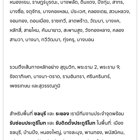
หนองแขม, ราษฎร์บูรณะ, บางพลัด, ดินแดง, บึงกุ่ม, สาทร,
บางซื่อ, จตุจักร, บางคอแหลม, ประเว
ศ, คลองเตย, สวนหลวง,
จอมทอง, ดอนเมือง, ราชเทวี, ลาดพร้าว, วัฒนา, บางแค,
หลักสี่, สายไหม, คันนายาว, สะพานสูง, วังทองหลาง, คลอง
สามวา, บางนา, ทวีวัฒนา, ทุ่งครุ, บางบอน
รวมถึงเส้นทางหลักอย่าง สุขุมวิท, พระราม 2, พระราม 9,
รัชดาภิเษก, บางนา-ตราด, รามอินทรา, ศรีนครินทร
์,
เพชรเกษม และสุวรรณภูมิ
สำหรับพื้นที่
ชลบุรี
และ
ระยอ
ง
เรามีทีมงานประจำจุดพร้อม
รับซ่อมประตูรีโมท
และ
รับติดตั้งป
ระตูรีโมท
ในพื้นที่:
เมือง
ชลบุรี, บ้านบึง, หนองใหญ่, บางละมุง, พานท
อง, พนัสนิค
ม,