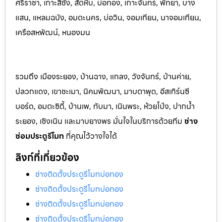
ศรีราชา, เกาะสีชัง, สัตหีบ, บ่อทอง, เกาะจันทร์, พัทยา, บาง
แสน, แหลมฉบัง, อมตะนคร, บ่อวิน, จอมเทียน, นาจอมเทียน,
เครือสหพัฒน์, หนองมน
รวมถึง เมืองระยอง, บ้านฉาง, แกลง, วังจันทร์, บ้านค่าย,
ปลวกแดง, เขาชะเมา, นิคมพัฒนา, มาบตาพุด, อีสเทิร์นซี
บอร์ด, อมตะซิตี้, บ้านเพ, ทับมา, เนินพระ, ห้วยโป่ง, ปากน้ำ
ระยอง, เชิงเนิน และมาบยางพร มั่นใจในบริการด้วยทีม
ช่าง
ซ่อมประตูรีโมท
ที่คุณไว้วางใจได้
ลิงก์ที่เกี่ยวข้อง
ช่างติดตั้งประตูรีโมทบ่อทอง
ช่างติดตั้งประตูรีโมทบ่อทอง
ช่างติดตั้งประตูรีโมทบ่อทอง
ช่างติดตั้งประตูรีโมทบ่อทอง