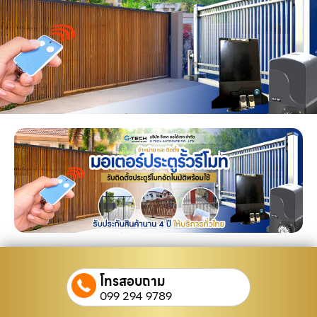
โทรสอบถาม
099 294 9789