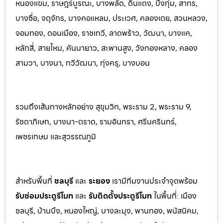
หนองแขม, ราษฎร์บูรณะ, บางพลัด, ดินแดง, บึงกุ่ม, สาทร,
บางซื่อ, จตุจักร, บางคอแหลม, ประเว
ศ, คลองเตย, สวนหลวง,
จอมทอง, ดอนเมือง, ราชเทวี, ลาดพร้าว, วัฒนา, บางแค,
หลักสี่, สายไหม, คันนายาว, สะพานสูง, วังทองหลาง, คลอง
สามวา, บางนา, ทวีวัฒนา, ทุ่งครุ, บางบอน
รวมถึงเส้นทางหลักอย่าง สุขุมวิท, พระราม 2, พระราม 9,
รัชดาภิเษก, บางนา-ตราด, รามอินทรา, ศรีนครินทร
์,
เพชรเกษม และสุวรรณภูมิ
สำหรับพื้นที่
ชลบุรี
และ
ระยอ
ง
เรามีทีมงานประจำจุดพร้อม
รับซ่อมประตูรีโมท
และ
รับติดตั้งป
ระตูรีโมท
ในพื้นที่:
เมือง
ชลบุรี, บ้านบึง, หนองใหญ่, บางละมุง, พานท
อง, พนัสนิค
ม,