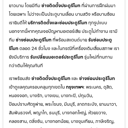
ยาวนาน โดยมีทีม
ช่างติดตั้งประตูรีโมท
ที่ผ่านการฝึกฝนมา
โดยเฉพาะ ไม่ว่าจะเป็นประตูบานเลื่อน บานสวิง หรือบานซ้อน
เรายินดีให้
บริการติดตั้งและซ่อมประตูรีโมท
ทุกรูปแบบ
นอกจากนี้หากคุณเจอปัญหามอเตอร์เสีย ประตูไม่ทำงาน เรามี
ทีม
ช่างซ่อมประตูรีโมท
ที่พร้อมสแตนด์บาย
รับซ่อมประตู
รีโมท
ตลอด 24 ชั่วโมง และในกรณีที่เครื่องเดิมเสื่อมสภาพ เรา
ยังมีบริการ
รับเปลี่ยนมอเตอร์ประตูรีโมท
รุ่นใหม่ที่ทนทาน
กว่าเดิมให้คุณทันที
เราพร้อมส่ง
ช่างติดตั้งประตูรีโมท
และ
ช่างซ่อมประตูรีโมท
เข้าดูแลคุณครอบคลุมทุกเขตใน
กรุงเทพฯ
: พระนคร, ดุสิต,
หนองจอก, บางรัก, บางเขน, บางกะปิ, ปทุมวัน,
ป้อมปราบศัตรูพ่าย, พระโขนง, มีนบุรี, ลาดกระบัง, ยานนาวา,
สัมพันธวงศ์, พญาไท, ธนบุรี, บางกอกใหญ่, ห้วยขวาง,
คลองสาน, ตลิ่งชัน, บางกอกน้อย, บางขุนเทียน, ภาษีเจริญ,