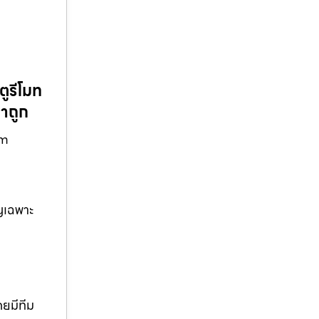
ตูรีโมท
คาถูก
om
าญเฉพาะ
ยมีทีม