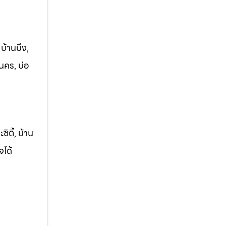
 บ้านบึง,
นคร, บ่อ
ิตี้, บ้าน
จได้