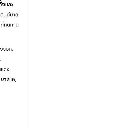
ั้งและ
แตนด์บาย
ม่ที่ทนทาน
องจอก,
,
นแดง,
, บางแค,