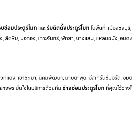
รับซ่อมประตูรีโมท
และ
รับติดตั้งป
ระตูรีโมท
ในพื้นที่:
เมืองชลบุรี,
ชัง, สัตหีบ, บ่อทอง, เกาะจันทร์, พัทยา, บางแสน, แหลมฉบัง, อมตะ
วกแดง, เขาชะเมา, นิคมพัฒนา, มาบตาพุด, อีสเทิร์นซีบอร์ด, อมตะซ
าบยางพร มั่นใจในบริการด้วยทีม
ช่างซ่อมประตูรีโมท
ที่คุณไว้วางใ