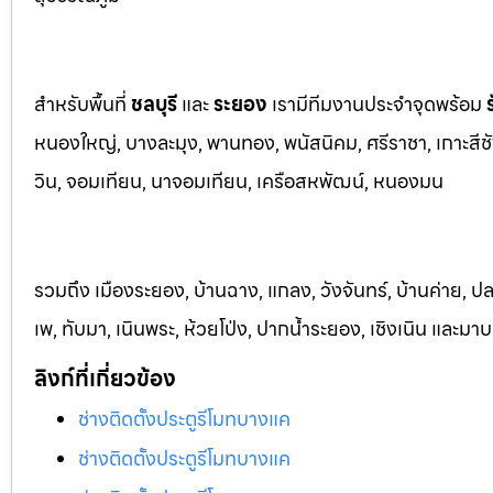
สำหรับพื้นที่
ชลบุรี
และ
ระยอ
ง
เรามีทีมงานประจำจุดพร้อม
หนองใหญ่, บางละมุง, พานท
อง, พนัสนิค
ม, ศรีราชา, เกาะสี
วิน, จอมเทียน, นาจอมเทียน, เครือสหพัฒน์, หนองมน
รวมถึง เมืองระยอง, บ้านฉาง, แกลง, วังจันทร์, บ้านค่าย, ปล
เพ, ทับมา, เนินพระ, ห้วยโป่ง, ปากน้ำระยอง, เชิงเนิน และม
ลิงก์ที่เกี่ยวข้อง
ช่างติดตั้งประตูรีโมทบางแค
ช่างติดตั้งประตูรีโมทบางแค