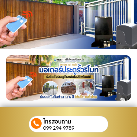
โทรสอบถาม
099 294 9789