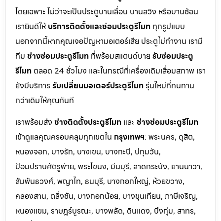
โดยเฉพาะ ไม่ว่าจะเป็นประตูบานเลื่อน บานสวิง หรือบานซ้อน
เรายินดีให้
บริการติดตั้งและซ่อมประตูรีโมท
ทุกรูปแบบ
นอกจากนี้หากคุณเจอปัญหามอเตอร์เสีย ประตูไม่ทำงาน เรามี
ทีม
ช่างซ่อมประตูรีโมท
ที่พร้อมสแตนด์บาย
รับซ่อมประตู
รีโมท
ตลอด 24 ชั่วโมง และในกรณีที่เครื่องเดิมเสื่อมสภาพ เรา
ยังมีบริการ
รับเปลี่ยนมอเตอร์ประตูรีโมท
รุ่นใหม่ที่ทนทาน
กว่าเดิมให้คุณทันที
เราพร้อมส่ง
ช่างติดตั้งประตูรีโมท
และ
ช่างซ่อมประตูรีโมท
เข้าดูแลคุณครอบคลุมทุกเขตใน
กรุงเทพฯ
: พระนคร, ดุสิต,
หนองจอก, บางรัก, บางเขน, บางกะปิ, ปทุมวัน,
ป้อมปราบศัตรูพ่าย, พระโขนง, มีนบุรี, ลาดกระบัง, ยานนาวา,
สัมพันธวงศ์, พญาไท, ธนบุรี, บางกอกใหญ่, ห้วยขวาง,
คลองสาน, ตลิ่งชัน, บางกอกน้อย, บางขุนเทียน, ภาษีเจริญ,
หนองแขม, ราษฎร์บูรณะ, บางพลัด, ดินแดง, บึงกุ่ม, สาทร,