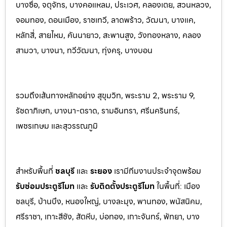
บางซื่อ, จตุจักร, บางคอแหลม, ประเว
ศ, คลองเตย, สวนหลวง,
จอมทอง, ดอนเมือง, ราชเทวี, ลาดพร้าว, วัฒนา, บางแค,
หลักสี่, สายไหม, คันนายาว, สะพานสูง, วังทองหลาง, คลอง
สามวา, บางนา, ทวีวัฒนา, ทุ่งครุ, บางบอน
รวมถึงเส้นทางหลักอย่าง สุขุมวิท, พระราม 2, พระราม 9,
รัชดาภิเษก, บางนา-ตราด, รามอินทรา, ศรีนครินทร
์,
เพชรเกษม และสุวรรณภูมิ
สำหรับพื้นที่
ชลบุรี
และ
ระยอ
ง
เรามีทีมงานประจำจุดพร้อม
รับซ่อมประตูรีโมท
และ
รับติดตั้งป
ระตูรีโมท
ในพื้นที่:
เมือง
ชลบุรี, บ้านบึง, หนองใหญ่, บางละมุง, พานท
อง, พนัสนิค
ม,
ศรีราชา, เกาะสีชัง, สัตหีบ, บ่อทอง, เกาะจันทร์, พัทยา, บาง