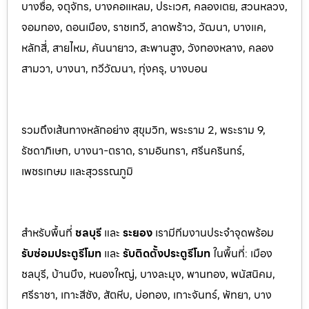
บางซื่อ, จตุจักร, บางคอแหลม, ประเว
ศ, คลองเตย, สวนหลวง,
จอมทอง, ดอนเมือง, ราชเทวี, ลาดพร้าว, วัฒนา, บางแค,
หลักสี่, สายไหม, คันนายาว, สะพานสูง, วังทองหลาง, คลอง
สามวา, บางนา, ทวีวัฒนา, ทุ่งครุ, บางบอน
รวมถึงเส้นทางหลักอย่าง สุขุมวิท, พระราม 2, พระราม 9,
รัชดาภิเษก, บางนา-ตราด, รามอินทรา, ศรีนครินทร
์,
เพชรเกษม และสุวรรณภูมิ
สำหรับพื้นที่
ชลบุรี
และ
ระยอ
ง
เรามีทีมงานประจำจุดพร้อม
รับซ่อมประตูรีโมท
และ
รับติดตั้งป
ระตูรีโมท
ในพื้นที่:
เมือง
ชลบุรี, บ้านบึง, หนองใหญ่, บางละมุง, พานท
อง, พนัสนิค
ม,
ศรีราชา, เกาะสีชัง, สัตหีบ, บ่อทอง, เกาะจันทร์, พัทยา, บาง