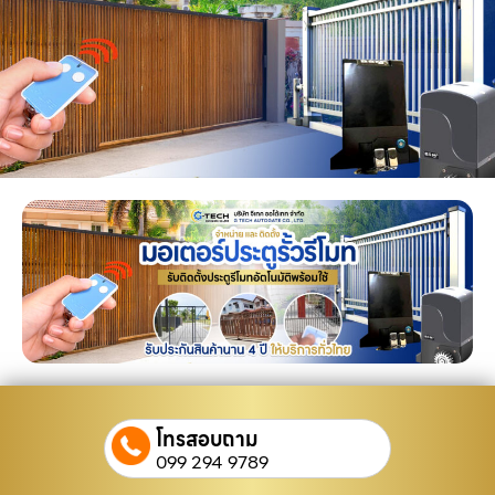
โทรสอบถาม
099 294 9789