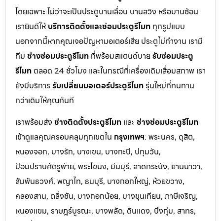
โดยเฉพาะ ไม่ว่าจะเป็นประตูบานเลื่อน บานสวิง หรือบานซ้อน
เรายินดีให้
บริการติดตั้งและซ่อมประตูรีโมท
ทุกรูปแบบ
นอกจากนี้หากคุณเจอปัญหามอเตอร์เสีย ประตูไม่ทำงาน เรามี
ทีม
ช่างซ่อมประตูรีโมท
ที่พร้อมสแตนด์บาย
รับซ่อมประตู
รีโมท
ตลอด 24 ชั่วโมง และในกรณีที่เครื่องเดิมเสื่อมสภาพ เรา
ยังมีบริการ
รับเปลี่ยนมอเตอร์ประตูรีโมท
รุ่นใหม่ที่ทนทาน
กว่าเดิมให้คุณทันที
เราพร้อมส่ง
ช่างติดตั้งประตูรีโมท
และ
ช่างซ่อมประตูรีโมท
เข้าดูแลคุณครอบคลุมทุกเขตใน
กรุงเทพฯ
: พระนคร, ดุสิต,
หนองจอก, บางรัก, บางเขน, บางกะปิ, ปทุมวัน,
ป้อมปราบศัตรูพ่าย, พระโขนง, มีนบุรี, ลาดกระบัง, ยานนาวา,
สัมพันธวงศ์, พญาไท, ธนบุรี, บางกอกใหญ่, ห้วยขวาง,
คลองสาน, ตลิ่งชัน, บางกอกน้อย, บางขุนเทียน, ภาษีเจริญ,
หนองแขม, ราษฎร์บูรณะ, บางพลัด, ดินแดง, บึงกุ่ม, สาทร,