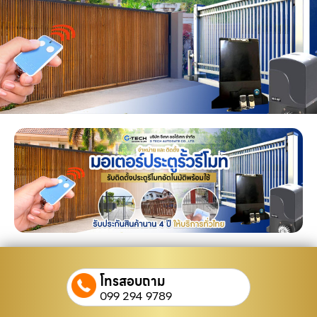
โทรสอบถาม
099 294 9789