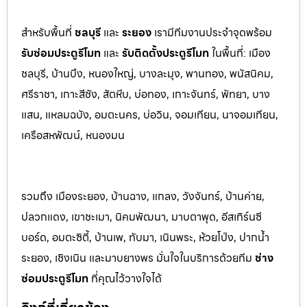
สำหรับพื้นที่
ชลบุรี
และ
ระยอ
ง
เรามีทีมงานประจำจุดพร้อม
รับซ่อมประตูรีโมท
และ
รับติดตั้งป
ระตูรีโมท
ในพื้นที่:
เมือง
ชลบุรี, บ้านบึง, หนองใหญ่, บางละมุง, พานท
อง, พนัสนิค
ม,
ศรีราชา, เกาะสีชัง, สัตหีบ, บ่อทอง, เกาะจันทร์, พัทยา, บาง
แสน, แหลมฉบัง, อมตะนคร, บ่อวิน, จอมเทียน, นาจอมเทียน,
เครือสหพัฒน์, หนองมน
รวมถึง เมืองระยอง, บ้านฉาง, แกลง, วังจันทร์, บ้านค่าย,
ปลวกแดง, เขาชะเมา, นิคมพัฒนา, มาบตาพุด, อีสเทิร์นซี
บอร์ด, อมตะซิตี้, บ้านเพ, ทับมา, เนินพระ, ห้วยโป่ง, ปากน้ำ
ระยอง, เชิงเนิน และมาบยางพร มั่นใจในบริการด้วยทีม
ช่าง
ซ่อมประตูรีโมท
ที่คุณไว้วางใจได้