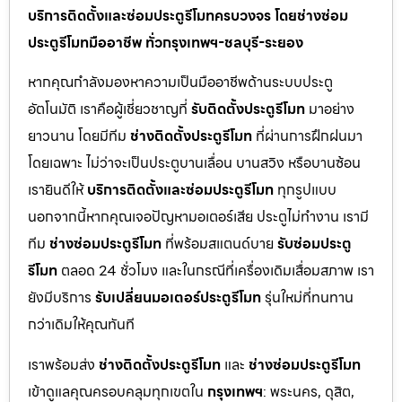
บริการติดตั้งและซ่อมประตูรีโมทครบวงจร โดยช่างซ่อม
ประตูรีโมทมืออาชีพ ทั่วกรุงเทพฯ-ชลบุรี-ระยอง
หากคุณกำลังมองหาความเป็นมืออาชีพด้านระบบประตู
อัตโนมัติ เราคือผู้เชี่ยวชาญที่
รับติดตั้งประตูรีโมท
มาอย่าง
ยาวนาน โดยมีทีม
ช่างติดตั้งประตูรีโมท
ที่ผ่านการฝึกฝนมา
โดยเฉพาะ ไม่ว่าจะเป็นประตูบานเลื่อน บานสวิง หรือบานซ้อน
เรายินดีให้
บริการติดตั้งและซ่อมประตูรีโมท
ทุกรูปแบบ
นอกจากนี้หากคุณเจอปัญหามอเตอร์เสีย ประตูไม่ทำงาน เรามี
ทีม
ช่างซ่อมประตูรีโมท
ที่พร้อมสแตนด์บาย
รับซ่อมประตู
รีโมท
ตลอด 24 ชั่วโมง และในกรณีที่เครื่องเดิมเสื่อมสภาพ เรา
ยังมีบริการ
รับเปลี่ยนมอเตอร์ประตูรีโมท
รุ่นใหม่ที่ทนทาน
กว่าเดิมให้คุณทันที
เราพร้อมส่ง
ช่างติดตั้งประตูรีโมท
และ
ช่างซ่อมประตูรีโมท
เข้าดูแลคุณครอบคลุมทุกเขตใน
กรุงเทพฯ
: พระนคร, ดุสิต,