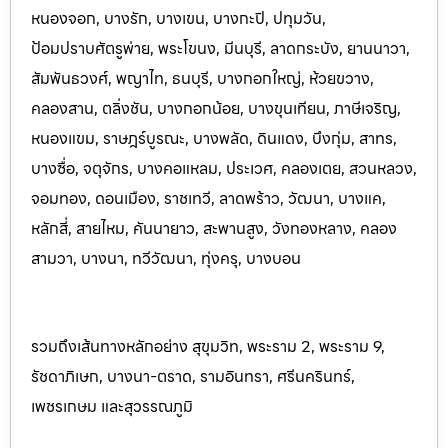
หนองจอก, บางรัก, บางเขน, บางกะปิ, ปทุมวัน,
ป้อมปราบศัตรูพ่าย, พระโขนง, มีนบุรี, ลาดกระบัง, ยานนาวา,
สัมพันธวงศ์, พญาไท, ธนบุรี, บางกอกใหญ่, ห้วยขวาง,
คลองสาน, ตลิ่งชัน, บางกอกน้อย, บางขุนเทียน, ภาษีเจริญ,
หนองแขม, ราษฎร์บูรณะ, บางพลัด, ดินแดง, บึงกุ่ม, สาทร,
บางซื่อ, จตุจักร, บางคอแหลม, ประเว
ศ, คลองเตย, สวนหลวง,
จอมทอง, ดอนเมือง, ราชเทวี, ลาดพร้าว, วัฒนา, บางแค,
หลักสี่, สายไหม, คันนายาว, สะพานสูง, วังทองหลาง, คลอง
สามวา, บางนา, ทวีวัฒนา, ทุ่งครุ, บางบอน
รวมถึงเส้นทางหลักอย่าง สุขุมวิท, พระราม 2, พระราม 9,
รัชดาภิเษก, บางนา-ตราด, รามอินทรา, ศรีนครินทร
์,
เพชรเกษม และสุวรรณภูมิ