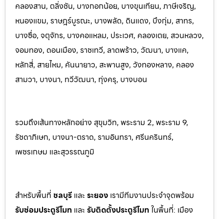
คลองสาน, ตลิ่งชัน, บางกอกน้อย, บางขุนเทียน, ภาษีเจริญ,
หนองแขม, ราษฎร์บูรณะ, บางพลัด, ดินแดง, บึงกุ่ม, สาทร,
บางซื่อ, จตุจักร, บางคอแหลม, ประเว
ศ, คลองเตย, สวนหลวง,
จอมทอง, ดอนเมือง, ราชเทวี, ลาดพร้าว, วัฒนา, บางแค,
หลักสี่, สายไหม, คันนายาว, สะพานสูง, วังทองหลาง, คลอง
สามวา, บางนา, ทวีวัฒนา, ทุ่งครุ, บางบอน
รวมถึงเส้นทางหลักอย่าง สุขุมวิท, พระราม 2, พระราม 9,
รัชดาภิเษก, บางนา-ตราด, รามอินทรา, ศรีนครินทร
์,
เพชรเกษม และสุวรรณภูมิ
สำหรับพื้นที่
ชลบุรี
และ
ระยอ
ง
เรามีทีมงานประจำจุดพร้อม
รับซ่อมประตูรีโมท
และ
รับติดตั้งป
ระตูรีโมท
ในพื้นที่:
เมือง