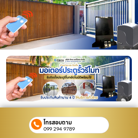
โทรสอบถาม
099 294 9789