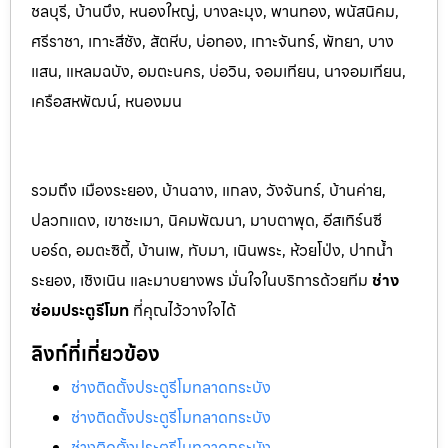
ชลบุรี, บ้านบึง, หนองใหญ่, บางละมุง, พานท
อง, พนัสนิค
ม,
ศรีราชา, เกาะสีชัง, สัตหีบ, บ่อทอง, เกาะจันทร์, พัทยา, บาง
แสน, แหลมฉบัง, อมตะนคร, บ่อวิน, จอมเทียน, นาจอมเทียน,
เครือสหพัฒน์, หนองมน
รวมถึง เมืองระยอง, บ้านฉาง, แกลง, วังจันทร์, บ้านค่าย,
ปลวกแดง, เขาชะเมา, นิคมพัฒนา, มาบตาพุด, อีสเทิร์นซี
บอร์ด, อมตะซิตี้, บ้านเพ, ทับมา, เนินพระ, ห้วยโป่ง, ปากน้ำ
ระยอง, เชิงเนิน และมาบยางพร มั่นใจในบริการด้วยทีม
ช่าง
ซ่อมประตูรีโมท
ที่คุณไว้วางใจได้
ลิงก์ที่เกี่ยวข้อง
ช่างติดตั้งประตูรีโมทลาดกระบัง
ช่างติดตั้งประตูรีโมทลาดกระบัง
ช่างติดตั้งประตูรีโมทลาดกระบัง