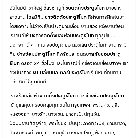
อัตโนมัติ เราคือผู้เชี่ยวชาญที่
รับติดตั้งประตูรีโมท
มาอย่าง
ยาวนาน โดยมีทีม
ช่างติดตั้งประตูรีโมท
ที่ผ่านการฝึกฝนมา
โดยเฉพาะ ไม่ว่าจะเป็นประตูบานเลื่อน บานสวิง หรือบานซ้อน
เรายินดีให้
บริการติดตั้งและซ่อมประตูรีโมท
ทุกรูปแบบ
นอกจากนี้หากคุณเจอปัญหามอเตอร์เสีย ประตูไม่ทำงาน เรามี
ทีม
ช่างซ่อมประตูรีโมท
ที่พร้อมสแตนด์บาย
รับซ่อมประตู
รีโมท
ตลอด 24 ชั่วโมง และในกรณีที่เครื่องเดิมเสื่อมสภาพ เรา
ยังมีบริการ
รับเปลี่ยนมอเตอร์ประตูรีโมท
รุ่นใหม่ที่ทนทาน
กว่าเดิมให้คุณทันที
เราพร้อมส่ง
ช่างติดตั้งประตูรีโมท
และ
ช่างซ่อมประตูรีโมท
เข้าดูแลคุณครอบคลุมทุกเขตใน
กรุงเทพฯ
: พระนคร, ดุสิต,
หนองจอก, บางรัก, บางเขน, บางกะปิ, ปทุมวัน,
ป้อมปราบศัตรูพ่าย, พระโขนง, มีนบุรี, ลาดกระบัง, ยานนาวา,
สัมพันธวงศ์, พญาไท, ธนบุรี, บางกอกใหญ่, ห้วยขวาง,