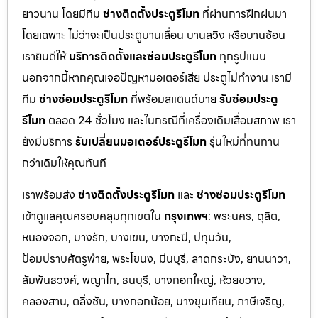
ยาวนาน โดยมีทีม
ช่างติดตั้งประตูรีโมท
ที่ผ่านการฝึกฝนมา
โดยเฉพาะ ไม่ว่าจะเป็นประตูบานเลื่อน บานสวิง หรือบานซ้อน
เรายินดีให้
บริการติดตั้งและซ่อมประตูรีโมท
ทุกรูปแบบ
นอกจากนี้หากคุณเจอปัญหามอเตอร์เสีย ประตูไม่ทำงาน เรามี
ทีม
ช่างซ่อมประตูรีโมท
ที่พร้อมสแตนด์บาย
รับซ่อมประตู
รีโมท
ตลอด 24 ชั่วโมง และในกรณีที่เครื่องเดิมเสื่อมสภาพ เรา
ยังมีบริการ
รับเปลี่ยนมอเตอร์ประตูรีโมท
รุ่นใหม่ที่ทนทาน
กว่าเดิมให้คุณทันที
เราพร้อมส่ง
ช่างติดตั้งประตูรีโมท
และ
ช่างซ่อมประตูรีโมท
เข้าดูแลคุณครอบคลุมทุกเขตใน
กรุงเทพฯ
: พระนคร, ดุสิต,
หนองจอก, บางรัก, บางเขน, บางกะปิ, ปทุมวัน,
ป้อมปราบศัตรูพ่าย, พระโขนง, มีนบุรี, ลาดกระบัง, ยานนาวา,
สัมพันธวงศ์, พญาไท, ธนบุรี, บางกอกใหญ่, ห้วยขวาง,
คลองสาน, ตลิ่งชัน, บางกอกน้อย, บางขุนเทียน, ภาษีเจริญ,