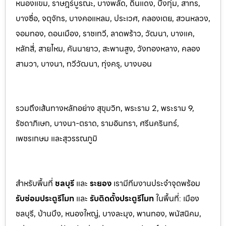
หนองแขม, ราษฎร์บูรณะ, บางพลัด, ดินแดง, บึงกุ่ม, สาทร,
บางซื่อ, จตุจักร, บางคอแหลม, ประเว
ศ, คลองเตย, สวนหลวง,
จอมทอง, ดอนเมือง, ราชเทวี, ลาดพร้าว, วัฒนา, บางแค,
หลักสี่, สายไหม, คันนายาว, สะพานสูง, วังทองหลาง, คลอง
สามวา, บางนา, ทวีวัฒนา, ทุ่งครุ, บางบอน
รวมถึงเส้นทางหลักอย่าง สุขุมวิท, พระราม 2, พระราม 9,
รัชดาภิเษก, บางนา-ตราด, รามอินทรา, ศรีนครินทร
์,
เพชรเกษม และสุวรรณภูมิ
สำหรับพื้นที่
ชลบุรี
และ
ระยอ
ง
เรามีทีมงานประจำจุดพร้อม
รับซ่อมประตูรีโมท
และ
รับติดตั้งป
ระตูรีโมท
ในพื้นที่:
เมือง
ชลบุรี, บ้านบึง, หนองใหญ่, บางละมุง, พานท
อง, พนัสนิค
ม,