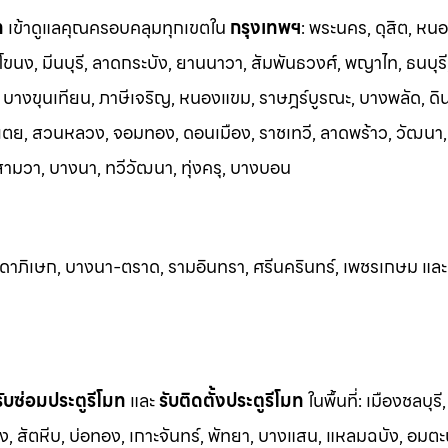
ท
เข้าดูแลคุณครอบคลุมทุกเขตใน
กรุงเทพฯ
: พระนคร, ดุสิต, หน
โขนง, มีนบุรี, ลาดกระบัง, ยานนาวา, สัมพันธวงศ์, พญาไท, ธนบุรี
บางขุนเทียน, ภาษีเจริญ, หนองแขม, ราษฎร์บูรณะ, บางพลัด, ดิ
เตย, สวนหลวง, จอมทอง, ดอนเมือง, ราชเทวี, ลาดพร้าว, วัฒนา
ามวา, บางนา, ทวีวัฒนา, ทุ่งครุ, บางบอน
ัชดาภิเษก, บางนา-ตราด, รามอินทรา, ศรีนครินทร
์, เพชรเกษม และ
รับซ่อมประตูรีโมท
และ
รับติดตั้งป
ระตูรีโมท
ในพื้นที่:
เมืองชลบุรี,
ชัง, สัตหีบ, บ่อทอง, เกาะจันทร์, พัทยา, บางแสน, แหลมฉบัง, อมตะ