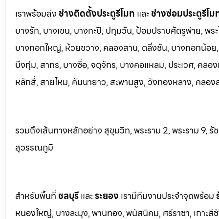
เราพร้อมส่ง
ช่างติดตั้งประตูรีโมท
และ
ช่างซ่อมประตูรีโม
บางรัก, บางเขน, บางกะปิ, ปทุมวัน, ป้อมปราบศัตรูพ่าย, พระ
บางกอกใหญ่, ห้วยขวาง, คลองสาน, ตลิ่งชัน, บางกอกน้อย, 
บึงกุ่ม, สาทร, บางซื่อ, จตุจักร, บางคอแหลม, ประเว
ศ, คลอง
หลักสี่, สายไหม, คันนายาว, สะพานสูง, วังทองหลาง, คลองส
รวมถึงเส้นทางหลักอย่าง สุขุมวิท, พระราม 2, พระราม 9, ร
สุวรรณภูมิ
สำหรับพื้นที่
ชลบุรี
และ
ระยอ
ง
เรามีทีมงานประจำจุดพร้อม
หนองใหญ่, บางละมุง, พานท
อง, พนัสนิค
ม, ศรีราชา, เกาะสี