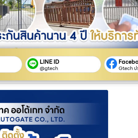
LINE ID
Faceb
@gtech
Gtech ปร