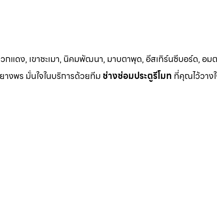
วกแดง, เขาชะเมา, นิคมพัฒนา, มาบตาพุด, อีสเทิร์นซีบอร์ด, อมตะซ
าบยางพร มั่นใจในบริการด้วยทีม
ช่างซ่อมประตูรีโมท
ที่คุณไว้วางใ