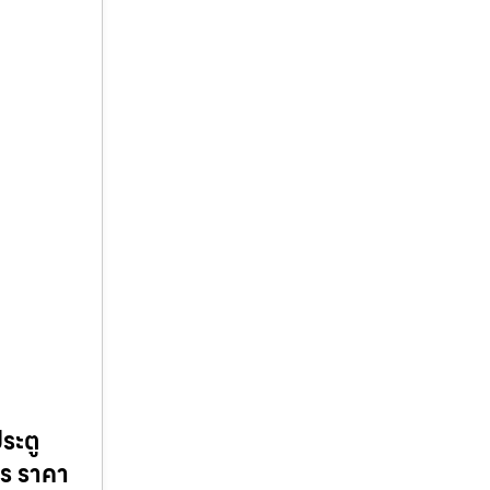
ระตู
จร ราคา