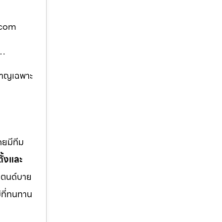
ท.com
m…
วชาญเฉพาะ
ยมีทีม
ั้งและ
แตนด์บาย
ม่ที่ทนทาน