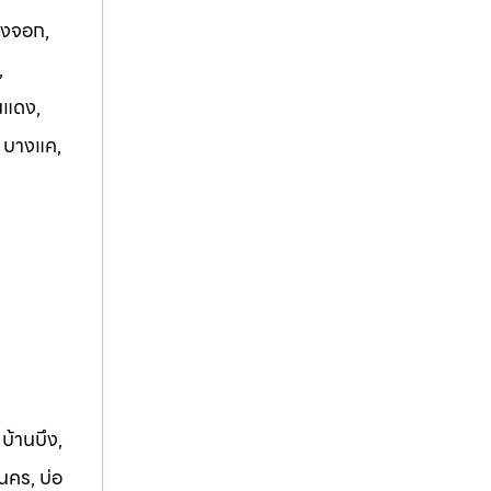
องจอก,
,
นแดง,
, บางแค,
 บ้านบึง,
นคร, บ่อ