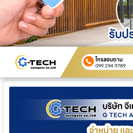
โทรสอบถาม
099 294 9789