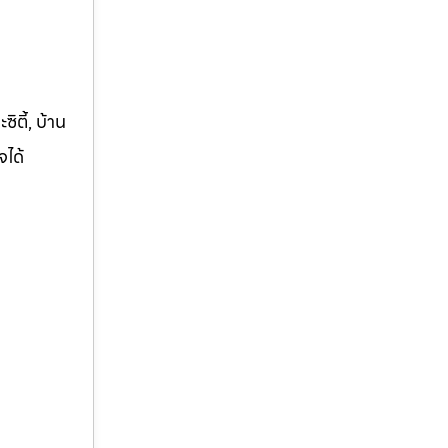
ิตี้, บ้าน
จได้