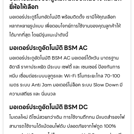
ยี่ห้อให้เลือก
มอเตอร์ประตูรีโมทอัตโนมัติ พร้อมติดตั้ง เรามีให้คุณเลือก
หลากหลายรูปแบบ เพื่อตอบโจทย์การใช้งานของคุณลูกค้าให้
ได้มากที่สุด โดยมีรุ่นแนะนำดังนี้
มอเตอร์ประตูอัตโนมัติ BSM AC
มอเตอร์ประตูอัตโนมัติ BSM AC มอเตอร์ไต้หวัน มาตรฐาน
อิตาลี ราคาประหยัด มีระบบ เซฟตี้ และ เซนเซอร์ ป้องกันการ
หนีบ เชื่อมต่อระบบบลูทูธและ Wi-Fi รีโมทระยะไกล 70-100
เมตร ระบบ Anti Jam มอเตอร์ไม่ล็อค ระบบ Slow Down มี
ความเสถียร และ นิ่มนวล
มอเตอร์ประตูอัตโนมัติ BSM DC
โมเดลใหม่ ดีไซน์สวยกว่าเดิม การใช้งานถึกทน มีแบตสำรองไฟ
สามารถใช้งานได้แม้ตอนไฟดับ ปลอดภัยจากไฟดูด 100%