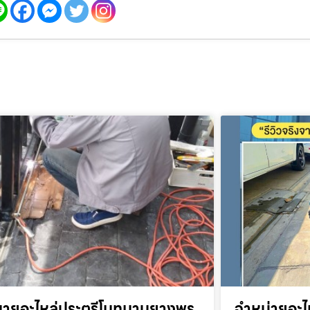
ขายอะไหล่ประตูรีโมทมาบยางพร
จำหน่ายอะไ