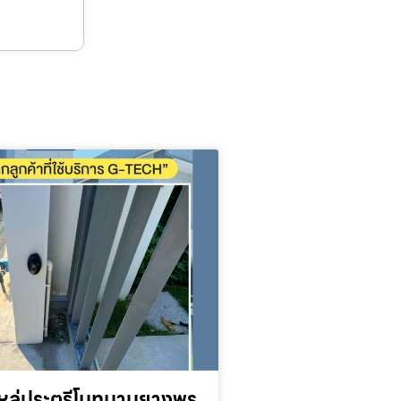
หล่ประตูรีโมทมาบยางพร