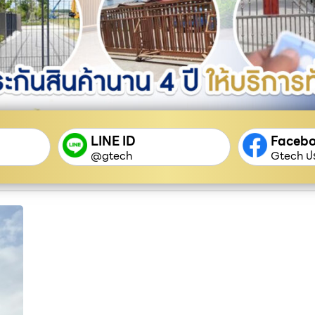
LINE ID
Faceb
@gtech
Gtech ปร