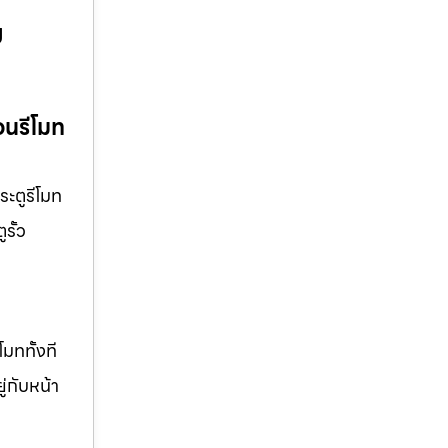
ม
่อนรีโมท
ระตูรีโมท
รั้ว
มททั้งที
ู่กับหน้า