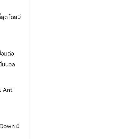
่สุด โดยมี
่อมต่อ
ิ่มนวล
บ Anti
w Down มี