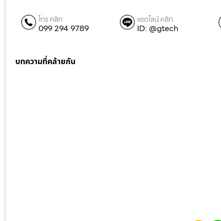
โทร คลิก
แอดไลน์ คลิก
099 294 9789
ID: @gtech
บทความที่คล้ายกัน