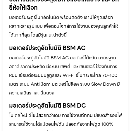
ยี่ห้อให้เลือก
มอเตอร์ประตูรีโมทอัตโนมัติ พร้อมติดตั้ง เรามีให้คุณเลือก
หลากหลายรูปแบบ เพื่อตอบโจทย์การใช้งานของคุณลูกค้าให้
ได้มากที่สุด โดยมีรุ่นแนะนำดังนี้
มอเตอร์ประตูอัตโนมัติ BSM AC
มอเตอร์ประตูอัตโนมัติ BSM AC มอเตอร์ไต้หวัน มาตรฐาน
อิตาลี ราคาประหยัด มีระบบ เซฟตี้ และ เซนเซอร์ ป้องกันการ
หนีบ เชื่อมต่อระบบบลูทูธและ Wi-Fi รีโมทระยะไกล 70-100
เมตร ระบบ Anti Jam มอเตอร์ไม่ล็อค ระบบ Slow Down มี
ความเสถียร และ นิ่มนวล
มอเตอร์ประตูอัตโนมัติ BSM DC
โมเดลใหม่ ดีไซน์สวยกว่าเดิม การใช้งานถึกทน มีแบตสำรองไฟ
สามารถใช้งานได้แม้ตอนไฟดับ ปลอดภัยจากไฟดูด 100%