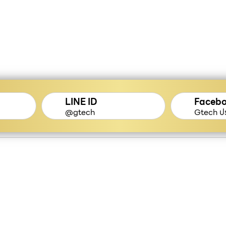
LINE ID
Faceb
@gtech
Gtech ปร