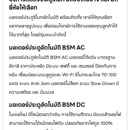
ยี่ห้อให้เลือก
มอเตอร์ประตูรีโมทอัตโนมัติ พร้อมติดตั้ง เรามีให้คุณเลือก
หลากหลายรูปแบบ เพื่อตอบโจทย์การใช้งานของคุณลูกค้าให้
ได้มากที่สุด โดยมีรุ่นแนะนำดังนี้
มอเตอร์ประตูอัตโนมัติ BSM AC
มอเตอร์ประตูอัตโนมัติ BSM AC มอเตอร์ไต้หวัน มาตรฐาน
อิตาลี ราคาประหยัด มีระบบ เซฟตี้ และ เซนเซอร์ ป้องกันการ
หนีบ เชื่อมต่อระบบบลูทูธและ Wi-Fi รีโมทระยะไกล 70-100
เมตร ระบบ Anti Jam มอเตอร์ไม่ล็อค ระบบ Slow Down มี
ความเสถียร และ นิ่มนวล
มอเตอร์ประตูอัตโนมัติ BSM DC
โมเดลใหม่ ดีไซน์สวยกว่าเดิม การใช้งานถึกทน มีแบตสำรองไฟ
สามารถใช้งานได้แม้ตอนไฟดับ ปลอดภัยจากไฟดูด 100%