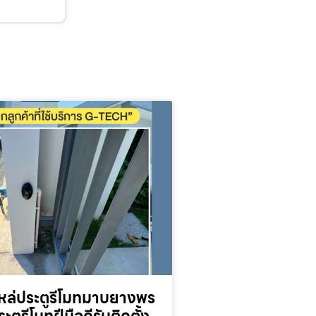
หล่ประตูรีโมทมาบยางพร