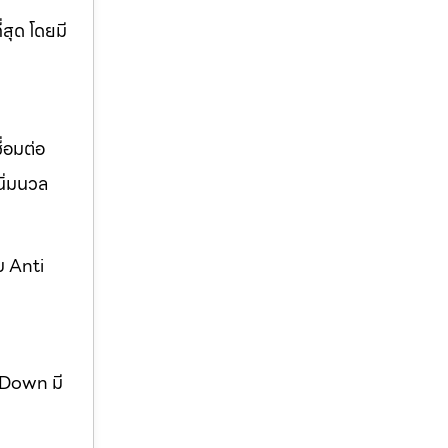
่สุด โดยมี
่อมต่อ
ิ่มนวล
บ Anti
w Down มี