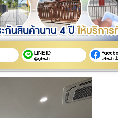
LINE ID
Faceb
@gtech
Gtech ปร