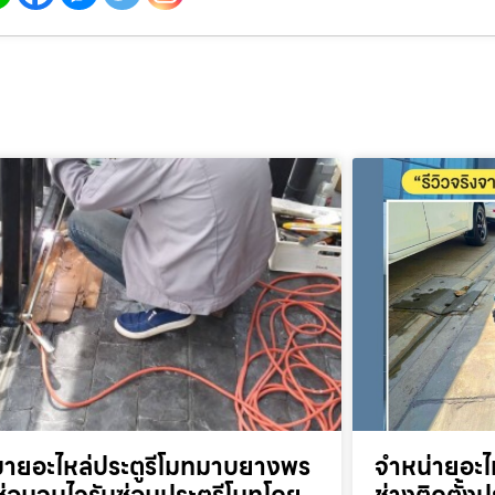
ขายอะไหล่ประตูรีโมทมาบยางพร
จำหน่ายอะไ