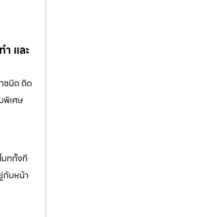
บทำ และ
ุกชนิด ติด
บบพิเศษ
มททั้งที
ู่กับหน้า