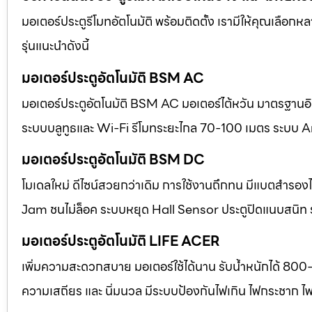
มอเตอร์ประตูรีโมทอัตโนมัติ พร้อมติดตั้ง เรามีให้คุณเลือก
รุ่นแนะนำดังนี้
มอเตอร์ประตูอัตโนมัติ BSM AC
มอเตอร์ประตูอัตโนมัติ BSM AC มอเตอร์ไต้หวัน มาตรฐานอิตา
ระบบบลูทูธและ Wi-Fi รีโมทระยะไกล 70-100 เมตร ระบบ A
มอเตอร์ประตูอัตโนมัติ BSM DC
โมเดลใหม่ ดีไซน์สวยกว่าเดิม การใช้งานถึกทน มีแบตสำร
Jam ชนไม่ล็อค ระบบหยุด Hall Sensor ประตูปิดแนบสนิท
มอเตอร์ประตูอัตโนมัติ LIFE ACER
เพิ่มความสะดวกสบาย มอเตอร์ใช้ได้นาน รับน้ำหนักได้ 800
ความเสถียร และ นิ่มนวล มีระบบป้องกันไฟเกิน ไฟกระชาก ไ