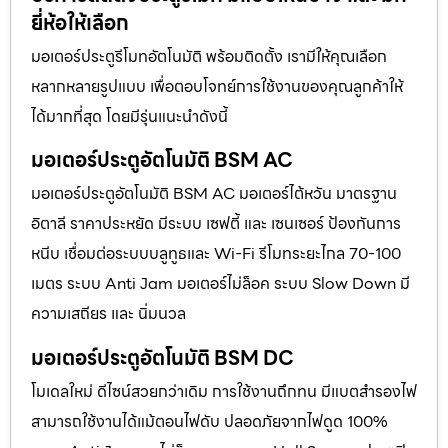
ยี่ห้อให้เลือก
มอเตอร์ประตูรีโมทอัตโนมัติ พร้อมติดตั้ง เรามีให้คุณเลือก
หลากหลายรูปแบบ เพื่อตอบโจทย์การใช้งานของคุณลูกค้าให้
ได้มากที่สุด โดยมีรุ่นแนะนำดังนี้
มอเตอร์ประตูอัตโนมัติ BSM AC
มอเตอร์ประตูอัตโนมัติ BSM AC มอเตอร์ไต้หวัน มาตรฐาน
อิตาลี ราคาประหยัด มีระบบ เซฟตี้ และ เซนเซอร์ ป้องกันการ
หนีบ เชื่อมต่อระบบบลูทูธและ Wi-Fi รีโมทระยะไกล 70-100
เมตร ระบบ Anti Jam มอเตอร์ไม่ล็อค ระบบ Slow Down มี
ความเสถียร และ นิ่มนวล
มอเตอร์ประตูอัตโนมัติ BSM DC
โมเดลใหม่ ดีไซน์สวยกว่าเดิม การใช้งานถึกทน มีแบตสำรองไฟ
สามารถใช้งานได้แม้ตอนไฟดับ ปลอดภัยจากไฟดูด 100%