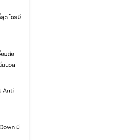
่สุด โดยมี
่อมต่อ
ิ่มนวล
บ Anti
w Down มี