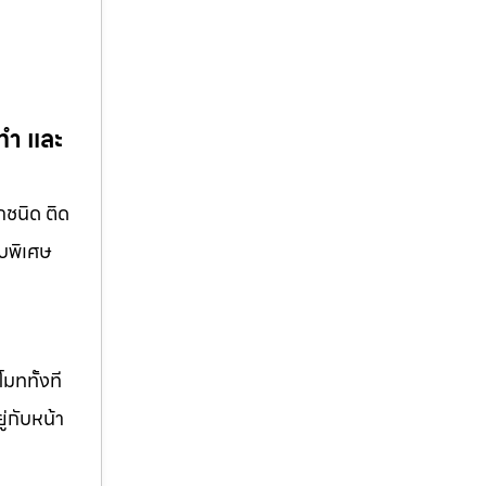
บทำ และ
ุกชนิด ติด
บบพิเศษ
มททั้งที
ู่กับหน้า