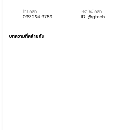
โทร คลิก
แอดไลน์ คลิก
099 294 9789
ID: @gtech
บทความที่คล้ายกัน