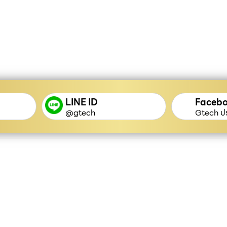
LINE ID
Faceb
@gtech
Gtech ปร