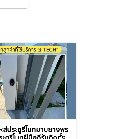
หล่ประตูรีโมทมาบยางพร
ระตูรีโมทฝีมือดีรับติดตั้ง