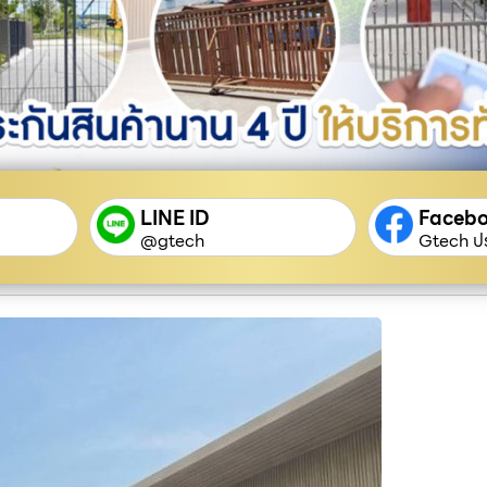
LINE ID
Faceb
@gtech
Gtech ปร