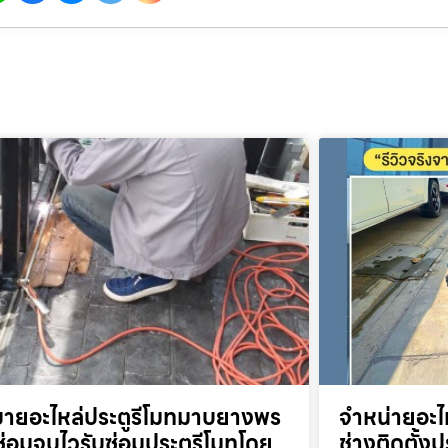
ขายอะไหล่ประตูรีโมทมาบยางพร
จำหน่ายอะไ
่อมจบไวรับซ่อมประตูรีโมทโดย
ช่างติดตั้งป