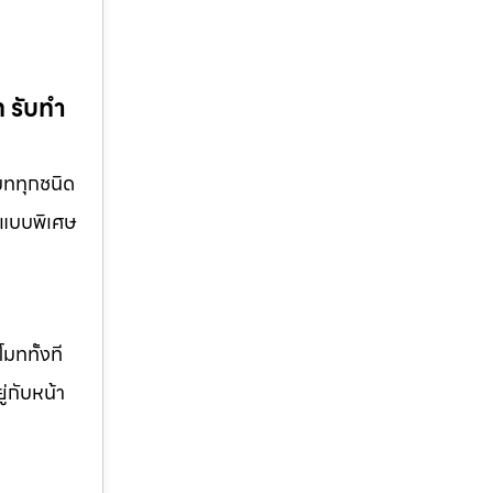
ท รับทำ
โมททุกชนิด
อกแบบพิเศษ
มททั้งที
ู่กับหน้า