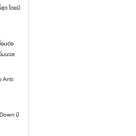
่สุด โดยมี
่อมต่อ
ิ่มนวล
บ Anti
w Down มี