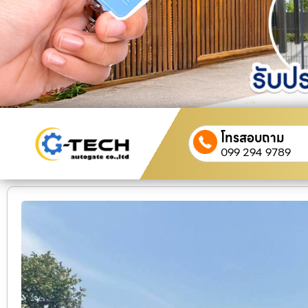
โทรสอบถาม
099 294 9789