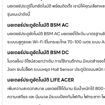
มอเตอร์ประตูรีโมทอัตโนมัติ พร้อมติดตั้ง เรามีให้คุณเลือก
รุ่นแนะนำดังนี้
มอเตอร์ประตูอัตโนมัติ BSM AC
มอเตอร์ประตูอัตโนมัติ BSM AC มอเตอร์ไต้หวัน มาตรฐานอิตา
ระบบบลูทูธและ Wi-Fi รีโมทระยะไกล 70-100 เมตร ระบบ A
มอเตอร์ประตูอัตโนมัติ BSM DC
โมเดลใหม่ ดีไซน์สวยกว่าเดิม การใช้งานถึกทน มีแบตสำร
Jam ชนไม่ล็อค ระบบหยุด Hall Sensor ประตูปิดแนบสนิท
มอเตอร์ประตูอัตโนมัติ LIFE ACER
เพิ่มความสะดวกสบาย มอเตอร์ใช้ได้นาน รับน้ำหนักได้ 800
ความเสถียร และ นิ่มนวล มีระบบป้องกันไฟเกิน ไฟกระชาก ไ